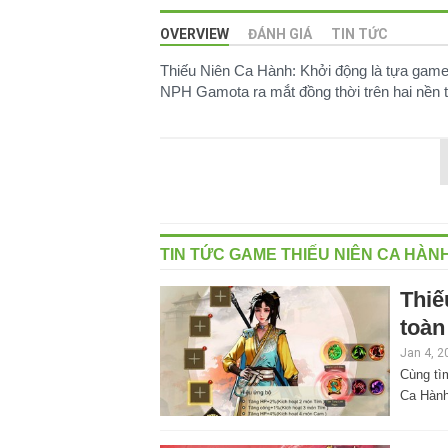
OVERVIEW
ĐÁNH GIÁ
TIN TỨC
Thiếu Niên Ca Hành: Khởi động là tựa game
NPH Gamota ra mắt đồng thời trên hai nền t
TIN TỨC GAME THIẾU NIÊN CA HÀN
Thiế
toàn
Jan 4, 2
Cùng tì
Ca Hành