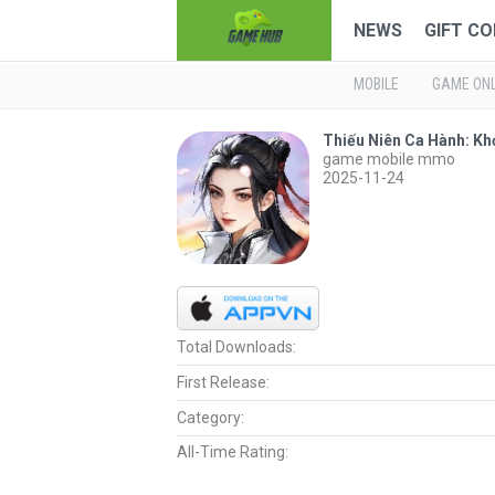
NEWS
GIFT CO
MOBILE
GAME ONL
Thiếu Niên Ca Hành: Kh
game mobile mmo
2025-11-24
Total Downloads:
First Release:
Category:
All-Time Rating: