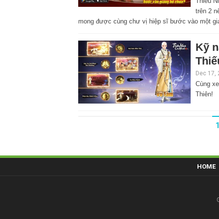
Thiếu N
trên 2 
mong được cùng chư vị hiệp sĩ bước vào một gi
Kỹ n
Thiế
Dec 17,
Cùng xe
Thiên!
HOME