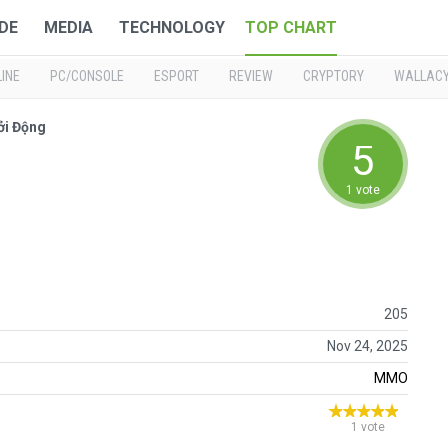
DE
MEDIA
TECHNOLOGY
TOP CHART
INE
PC/CONSOLE
ESPORT
REVIEW
CRYPTORY
WALLAC
ởi Động
5
1 vote
205
Nov 24, 2025
MMO
1 vote