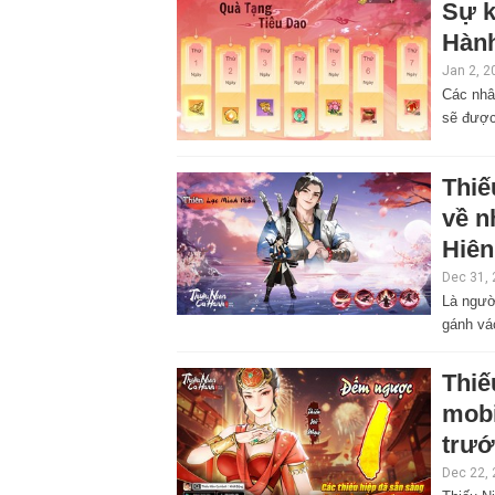
Sự k
Hành
Jan 2, 2
Các nhâ
sẽ được
Thiế
về n
Hiên
Dec 31,
Là ngườ
gánh vá
Thiế
mobi
trướ
Dec 22,