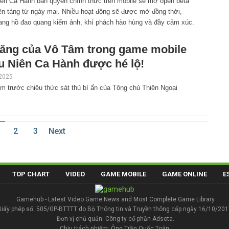
iên Ca Hành bản quyền chính thức trên mobile sẽ mở open beta
nên tảng từ ngày mai. Nhiều hoạt động sẽ được mở đồng thời,
ang hồ đao quang kiếm ảnh, khí phách hào hùng và đầy cảm xúc.
ăng của Vô Tâm trong game mobile
u Niên Ca Hành được hé lộ!
 2025
m trước chiêu thức sát thủ bí ẩn của Tông chủ Thiên Ngoại
1
2
3
Next
TOP CHART
VIDEO
GAME MOBILE
GAME ONLINE
E
Gamehub - Latest Video Game News and Most Complete Game Library
Giấy phép số: 505/GP-BTTTT do Bộ Thông tin và Truyền thông cấp ngày 16/10/201
Đơn vị chủ quản: Công ty cổ phần Adsota.
Chịu trách nhiệm: Ông Trần Quốc Toản.