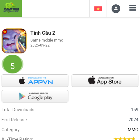
Tinh Cầu Z
Game mobile mmo
2025-09-22
5
Total Downloads:
159
First Release:
2024
Category:
MMO
All-Time Rating: