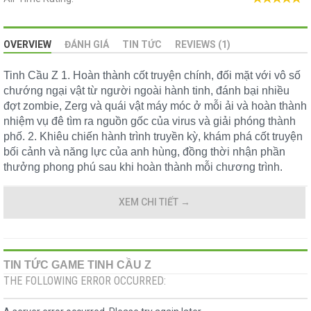
OVERVIEW
ĐÁNH GIÁ
TIN TỨC
REVIEWS (1)
Tinh Cầu Z 1. Hoàn thành cốt truyện chính, đối mặt với vô số
chướng ngại vật từ người ngoài hành tinh, đánh bại nhiều
đợt zombie, Zerg và quái vật máy móc ở mỗi ải và hoàn thành
nhiệm vụ đê tìm ra nguồn gốc của virus và giải phóng thành
phố. 2. Khiêu chiến hành trình truyền kỳ, khám phá cốt truyện
bối cảnh và năng lực của anh hùng, đồng thời nhận phần
thưởng phong phú sau khi hoàn thành mỗi chương trình.
XEM CHI TIẾT
→
TIN TỨC GAME TINH CẦU Z
THE FOLLOWING ERROR OCCURRED: