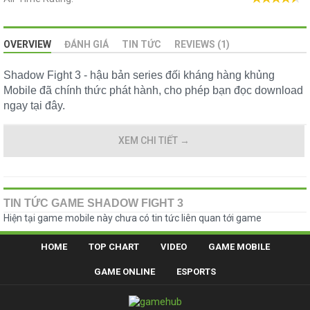
OVERVIEW
ĐÁNH GIÁ
TIN TỨC
REVIEWS (1)
Shadow Fight 3 - hậu bản series đối kháng hàng khủng
Mobile đã chính thức phát hành, cho phép bạn đọc download
ngay tại đây.
XEM CHI TIẾT
→
TIN TỨC GAME SHADOW FIGHT 3
Hiện tại game mobile này chưa có tin tức liên quan tới game
HOME
TOP CHART
VIDEO
GAME MOBILE
GAME ONLINE
ESPORTS