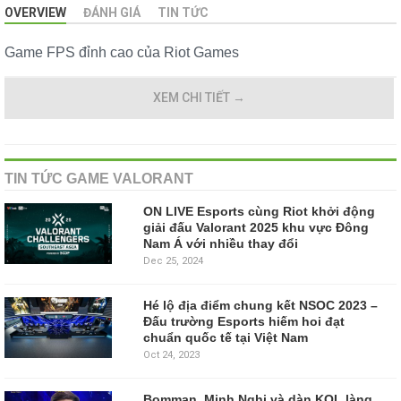
OVERVIEW
ĐÁNH GIÁ
TIN TỨC
Game FPS đỉnh cao của Riot Games
XEM CHI TIẾT
→
TIN TỨC GAME VALORANT
ON LIVE Esports cùng Riot khởi động
giải đấu Valorant 2025 khu vực Đông
Nam Á với nhiều thay đổi
Dec 25, 2024
Hé lộ địa điểm chung kết NSOC 2023 –
Đấu trường Esports hiếm hoi đạt
chuẩn quốc tế tại Việt Nam
Oct 24, 2023
Bomman, Minh Nghi và dàn KOL làng