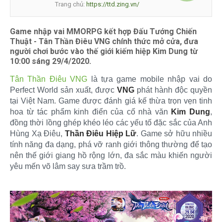
Trang chủ:
https://ttd.zing.vn/
Game nhập vai MMORPG kết hợp Đấu Tướng Chiến
Thuật - Tân Thần Điêu VNG chính thức mở cửa, đưa
người chơi bước vào thế giới kiếm hiệp Kim Dung từ
10:00 sáng 29/4/2020.
Tân Thần Điêu VNG
là tựa game mobile nhập vai do
Perfect World sản xuất, được
VNG
phát hành độc quyền
tại Việt Nam. Game được đánh giá kế thừa trọn vẹn tinh
hoa từ tác phẩm kinh điển của cố nhà văn
Kim Dung
,
đồng thời lồng ghép khéo léo các yếu tố đặc sắc của Anh
Hùng Xạ Điêu,
Thần Điêu Hiệp Lữ
. Game sở hữu nhiều
tính năng đa dạng, phá vỡ ranh giới thông thường để tạo
nên thế giới giang hồ rộng lớn, đa sắc màu khiến người
yêu mến võ lâm say sưa trầm trồ.