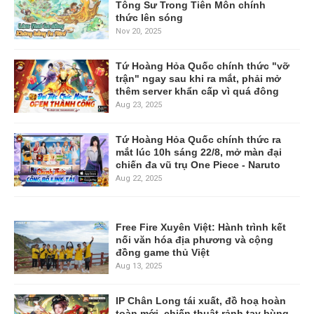
Tông Sư Trong Tiên Môn chính
thức lên sóng
Nov 20, 2025
Tứ Hoàng Hỏa Quốc chính thức "vỡ
trận" ngay sau khi ra mắt, phải mở
thêm server khẩn cấp vì quá đông
Aug 23, 2025
Tứ Hoàng Hỏa Quốc chính thức ra
mắt lúc 10h sáng 22/8, mở màn đại
chiến đa vũ trụ One Piece - Naruto
Aug 22, 2025
Free Fire Xuyên Việt: Hành trình kết
nối văn hóa địa phương và cộng
đồng game thủ Việt
Aug 13, 2025
IP Chân Long tái xuất, đồ hoạ hoàn
toàn mới, chiến thuật rảnh tay bùng