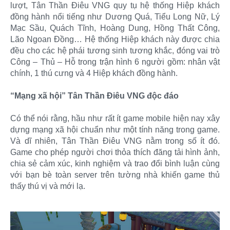
lượt, Tân Thần Điêu VNG quy tụ hệ thống Hiệp khách
đồng hành nổi tiếng như Dương Quá, Tiểu Long Nữ, Lý
Mạc Sầu, Quách Tĩnh, Hoàng Dung, Hồng Thất Công,
Lão Ngoan Đồng… Hệ thống Hiệp khách này được chia
đều cho các hệ phái tương sinh tương khắc, đóng vai trò
Công – Thủ – Hỗ trong trận hình 6 người gồm: nhân vật
chính, 1 thú cưng và 4 Hiệp khách đồng hành.
“Mạng xã hội” Tân Thần Điêu VNG độc đáo
Có thể nói rằng, hầu như rất ít game mobile hiện nay xây
dựng mạng xã hội chuẩn như một tính năng trong game.
Và dĩ nhiên, Tân Thần Điêu VNG nằm trong số ít đó.
Game cho phép người chơi thỏa thích đăng tải hình ảnh,
chia sẻ cảm xúc, kinh nghiệm và trao đổi bình luận cùng
với bạn bè toàn server trên tường nhà khiến game thủ
thấy thú vị và mới lạ.