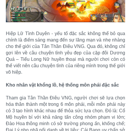
Hiệp Lữ Tình Duyên - yếu tố đặc sắc không thể bỏ qua
chính là điểm sáng mang đến sự lãng mạn và nhẹ nhàng
cho thế giới của Tân Thần Điêu VNG. Qua đó, không chỉ
gợi lên về câu chuyện tình yêu đẹp của cặp đôi Dương
Quá – Tiểu Long Nữ huyền thoại mà người chơi còn có
thể viết nên câu chuyện tình của riêng mình trong thế giới
võ hiệp.
Kho nhân vật khổng lồ, hệ thống môn phái đặc sắc
Tham gia Tân Thần Điêu VNG, người chơi sẽ lựa chọn
hóa thân thành một trong 6 môn phái, mỗi môn phái này
có 3 tạo hình khác nhau để thỏa sức lựa chọn. Đó là: Cổ
Mộ huyền bí với khả năng tấn công nhóm phạm vi lớn;
Đào Hoa thông minh có sở trường phong ấn, khống chế;
Đại Lý nho nhã nổi danh về trị liệu; Cái Bang uy chấn sở