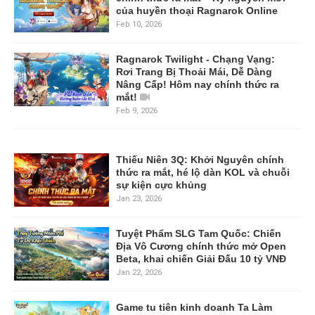
của huyền thoại Ragnarok Online
Feb 10, 2026
Ragnarok Twilight - Chạng Vạng:
Rơi Trang Bị Thoải Mái, Dễ Dàng
Nâng Cấp! Hôm nay chính thức ra
mắt!
Feb 9, 2026
Thiếu Niên 3Q: Khởi Nguyên chính
thức ra mắt, hé lộ dàn KOL và chuỗi
sự kiện cực khủng
Jan 23, 2026
Tuyệt Phẩm SLG Tam Quốc: Chiến
Địa Vô Cương chính thức mở Open
Beta, khai chiến Giải Đấu 10 tỷ VNĐ
Jan 22, 2026
Game tu tiên kinh doanh Ta Làm