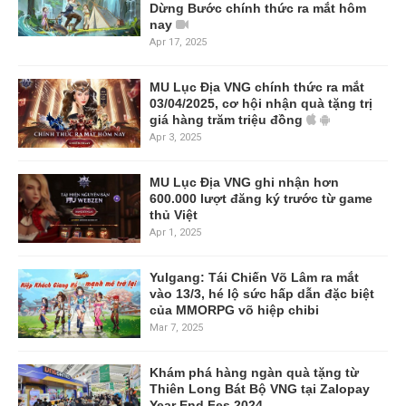
Dừng Bước chính thức ra mắt hôm
nay
Apr 17, 2025
MU Lục Địa VNG chính thức ra mắt
03/04/2025, cơ hội nhận quà tặng trị
giá hàng trăm triệu đồng
Apr 3, 2025
MU Lục Địa VNG ghi nhận hơn
600.000 lượt đăng ký trước từ game
thủ Việt
Apr 1, 2025
Yulgang: Tái Chiến Võ Lâm ra mắt
vào 13/3, hé lộ sức hấp dẫn đặc biệt
của MMORPG võ hiệp chibi
Mar 7, 2025
Khám phá hàng ngàn quà tặng từ
Thiên Long Bát Bộ VNG tại Zalopay
Year End Fes 2024