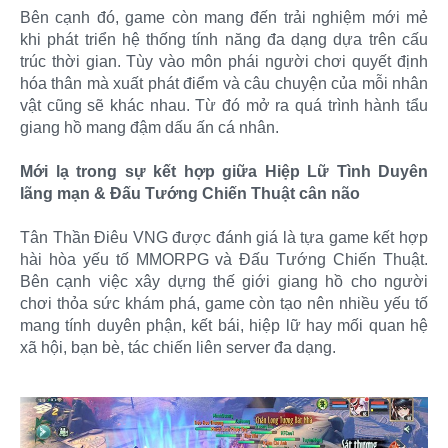
Bên cạnh đó, game còn mang đến trải nghiệm mới mẻ
khi phát triển hệ thống tính năng đa dạng dựa trên cấu
trúc thời gian. Tùy vào môn phái người chơi quyết định
hóa thân mà xuất phát điểm và câu chuyện của mỗi nhân
vật cũng sẽ khác nhau. Từ đó mở ra quá trình hành tẩu
giang hồ mang đậm dấu ấn cá nhân.
Mới lạ trong sự kết hợp giữa Hiệp Lữ Tình Duyên
lãng mạn & Đấu Tướng Chiến Thuật cân não
Tân Thần Điêu VNG được đánh giá là tựa game kết hợp
hài hòa yếu tố MMORPG và Đấu Tướng Chiến Thuật.
Bên cạnh việc xây dựng thế giới giang hồ cho người
chơi thỏa sức khám phá, game còn tạo nên nhiều yếu tố
mang tính duyên phận, kết bái, hiệp lữ hay mối quan hệ
xã hội, bạn bè, tác chiến liên server đa dạng.