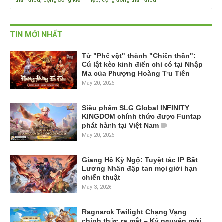
thần điêu
cộng đồng kiếm hiệp
cộng đồng thần điêu
TIN MỚI NHẤT
Từ "Phế vật" thành "Chiến thần":
Cú lật kèo kinh điển chỉ có tại Nhập
Ma của Phượng Hoàng Tru Tiên
May 20, 2026
Siêu phẩm SLG Global INFINITY
KINGDOM chính thức được Funtap
phát hành tại Việt Nam
May 20, 2026
Giang Hồ Kỳ Ngộ: Tuyệt tác IP Bất
Lương Nhân đập tan mọi giới hạn
chiến thuật
May 3, 2026
Ragnarok Twilight Chạng Vạng
chính thức ra mắt – Kỷ nguyên mới