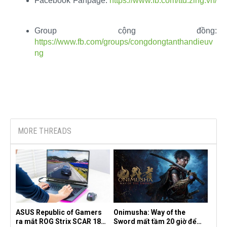
Facebook Fanpage:
https://www.fb.com/ttd.zing.vn/
Group cộng đồng:
https://www.fb.com/groups/congdongtanthandieuv
ng
MORE THREADS
ASUS Republic of Gamers
Onimusha: Way of the
ra mắt ROG Strix SCAR 18
Sword mất tầm 20 giờ để