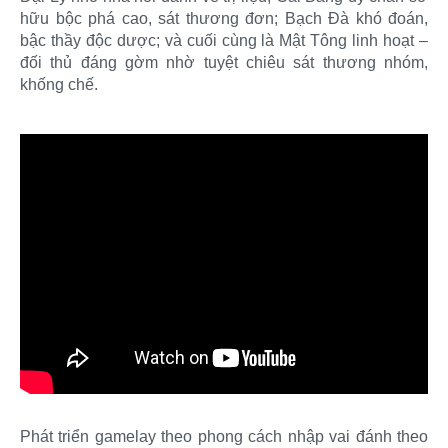
hữu bộc phá cao, sát thương đơn; Bạch Đà khó đoán,
bậc thầy độc dược; và cuối cùng là Mật Tông linh hoạt –
đối thủ đáng gờm nhờ tuyệt chiêu sát thương nhóm,
khống chế.
Phát triển gamelay theo phong cách nhập vai đánh theo