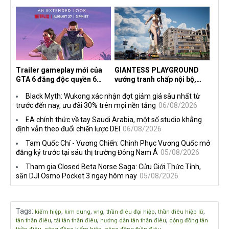
2026 tại Việt Nam
hoàn thành, hai mức độ khó
dành cho newbie và lão làng
Trailer gameplay mới của
GIANTESS PLAYGROUND
GTA 6 đăng độc quyền 6
vướng tranh chấp nội bộ,
tiếng trên Netflix, Rockstar
nhà phát triển tố đồng sự
Black Myth: Wukong xác nhận đợt giảm giá sâu nhất từ
đang quá tham?
ngầm chiếm đoạt doanh thu
trước đến nay, ưu đãi 30% trên mọi nền tảng
06/08/2026
EA chính thức về tay Saudi Arabia, một số studio khẳng
định vẫn theo đuổi chiến lược DEI
06/08/2026
Tam Quốc Chí - Vương Chiến: Chinh Phục Vương Quốc mở
đăng ký trước tại sáu thị trường Đông Nam Á
05/08/2026
Tham gia Closed Beta Norse Saga: Cửu Giới Thức Tỉnh,
săn DJI Osmo Pocket 3 ngay hôm nay
05/08/2026
Tags
:
,
,
,
,
,
kiếm hiệp
kim dung
vng
thần điêu đại hiệp
thần điêu hiệp lữ
,
,
,
tân thần điêu
tải tân thần điêu
hướng dẫn tân thần điêu
cộng đồng tân
,
,