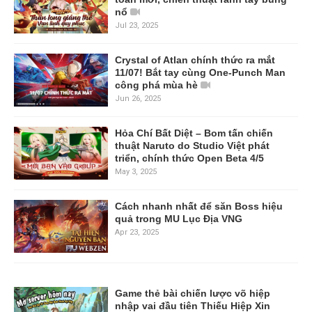
nổ
Jul 23, 2025
Crystal of Atlan chính thức ra mắt
11/07! Bắt tay cùng One-Punch Man
công phá mùa hè
Jun 26, 2025
Hỏa Chí Bất Diệt – Bom tấn chiến
thuật Naruto do Studio Việt phát
triển, chính thức Open Beta 4/5
May 3, 2025
Cách nhanh nhất để săn Boss hiệu
quả trong MU Lục Địa VNG
Apr 23, 2025
Game thẻ bài chiến lược võ hiệp
nhập vai đầu tiên Thiếu Hiệp Xin