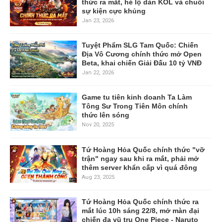
thức ra mắt, hé lộ dàn KOL và chuỗi
sự kiện cực khủng
Jan 23, 2026
Tuyệt Phẩm SLG Tam Quốc: Chiến
Địa Vô Cương chính thức mở Open
Beta, khai chiến Giải Đấu 10 tỷ VNĐ
Jan 22, 2026
Game tu tiên kinh doanh Ta Làm
Tông Sư Trong Tiên Môn chính
thức lên sóng
Nov 20, 2025
Tứ Hoàng Hỏa Quốc chính thức "vỡ
trận" ngay sau khi ra mắt, phải mở
thêm server khẩn cấp vì quá đông
Aug 23, 2025
Tứ Hoàng Hỏa Quốc chính thức ra
mắt lúc 10h sáng 22/8, mở màn đại
chiến đa vũ trụ One Piece - Naruto