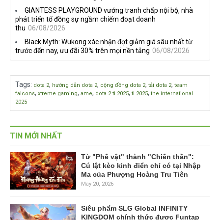
GIANTESS PLAYGROUND vướng tranh chấp nội bộ, nhà
phát triển tố đồng sự ngầm chiếm đoạt doanh
thu
06/08/2026
Black Myth: Wukong xác nhận đợt giảm giá sâu nhất từ
trước đến nay, ưu đãi 30% trên mọi nền tảng
06/08/2026
Tags
:
,
,
,
,
dota 2
hướng dẫn dota 2
cộng đồng dota 2
tải dota 2
team
,
,
,
,
,
falcons
xtreme gaming
ame
dota 2 ti 2025
ti 2025
the international
2025
TIN MỚI NHẤT
Từ "Phế vật" thành "Chiến thần":
Cú lật kèo kinh điển chỉ có tại Nhập
Ma của Phượng Hoàng Tru Tiên
May 20, 2026
Siêu phẩm SLG Global INFINITY
KINGDOM chính thức được Funtap