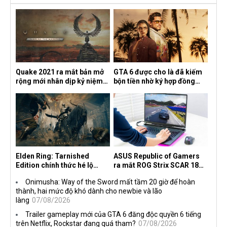
Quake 2021 ra mắt bản mở
GTA 6 được cho là đã kiếm
rộng mới nhân dịp kỷ niệm
bộn tiền nhờ ký hợp đồng
30 năm, mang tên Dawn of
độc quyền với Netflix
the Machine
Elden Ring: Tarnished
ASUS Republic of Gamers
Edition chính thức hé lộ
ra mắt ROG Strix SCAR 18
nghề nghiệp mới siêu "ngầu"
2026 tại Việt Nam
Onimusha: Way of the Sword mất tầm 20 giờ để hoàn
thành, hai mức độ khó dành cho newbie và lão
làng
07/08/2026
Trailer gameplay mới của GTA 6 đăng độc quyền 6 tiếng
trên Netflix, Rockstar đang quá tham?
07/08/2026