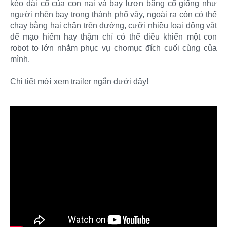
kéo dài cổ của con nai và bay lượn bằng cổ giống như
người nhện bay trong thành phố vậy, ngoài ra còn có thể
chạy bằng hai chân trên đường, cưỡi nhiều loại động vật
để mạo hiểm hay thậm chí có thể điều khiển một con
robot to lớn nhằm phục vụ chomục đích cuối cùng của
mình.
Chi tiết mời xem trailer ngắn dưới đây!