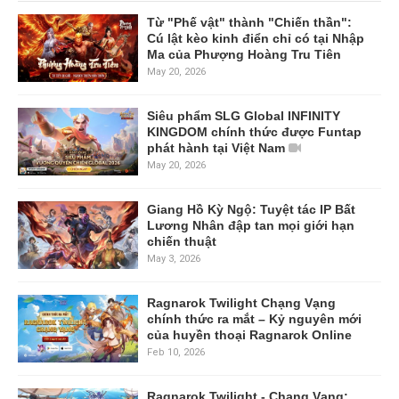
Từ "Phế vật" thành "Chiến thần":
Cú lật kèo kinh điển chỉ có tại Nhập
Ma của Phượng Hoàng Tru Tiên
May 20, 2026
Siêu phẩm SLG Global INFINITY
KINGDOM chính thức được Funtap
phát hành tại Việt Nam
May 20, 2026
Giang Hồ Kỳ Ngộ: Tuyệt tác IP Bất
Lương Nhân đập tan mọi giới hạn
chiến thuật
May 3, 2026
Ragnarok Twilight Chạng Vạng
chính thức ra mắt – Kỷ nguyên mới
của huyền thoại Ragnarok Online
Feb 10, 2026
Ragnarok Twilight - Chạng Vạng: