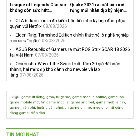
League of Legends Classic
Quake 2021 ra mắt bản mở
không còn sức hút:
rộng mới nhân dịp kỷ niệm
Streamer bỏ game, người
30 năm, mang tên Dawn of
GTA 6 được cho là đã kiếm bộn tiền nhờ ký hợp đồng độc
chơi cũ không còn online
the Machine
quyền với Netflix
08/08/2026
Elden Ring: Tarnished Edition chính thức hé lộ nghề nghiệp
mới siêu "ngầu"
08/08/2026
ASUS Republic of Gamers ra mắt ROG Strix SCAR 18 2026
tại Việt Nam
07/08/2026
Onimusha: Way of the Sword mất tầm 20 giờ để hoàn
thành, hai mức độ khó dành cho newbie và lão
làng
07/08/2026
Tags
:
,
,
,
,
,
game di động
gmo
tải game
game mobile online
game ios
,
,
,
,
game mobile mới
tin game mobile
game android
game mobile hay
,
,
,
,
game miễn phí
hướng dẫn chơi
tin game online
mẹo chơi
tải cộng
,
đồng game
diễn đàn
TIN MỚI NHẤT