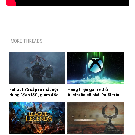
MORE THREADS
Fallout 76 sắp ra mắt nội
Hàng triệu game thủ
dung “đen tối”, giám đốc
Australia sẽ phải "xuất trình
sáng tạo hé lộ
CCCD" nếu muốn chơi một
số tựa game trên Xbox?