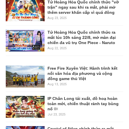
Tứ Hoàng Hỏa Quốc chính thức "vỡ
trận" ngay sau khi ra mắt, phải mở
thêm server khẩn cấp vì quá đông
Aug 23, 2025
Tứ Hoàng Hỏa Quốc chính thức ra
mắt lúc 10h sáng 22/8, mở màn đại
chiến đa vũ trụ One Piece - Naruto
Aug 22, 2025
Free Fire Xuyên Việt: Hành trình kết
nối văn hóa địa phương và cộng
đồng game thủ Việt
Aug 13, 2025
IP Chân Long tái xuất, đồ hoạ hoàn
toàn mới, chiến thuật rảnh tay bùng
nổ
Jul 23, 2025
Crystal of Atlan chính thức ra mắt