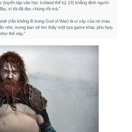
s (tuyển tập văn học Iceland thế kỷ 13) khẳng định người
âu, vì tôi đã đọc chúng rồi mà.”
r (rắn khổng lồ trong God of War) là vì vảy của nó màu
ắn nhé, mong bạn sẽ tìm thấy một tựa game khác phù hợp
như thế này.”