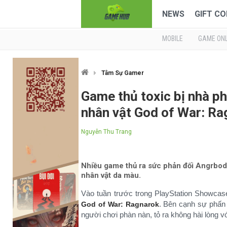
NEWS
GIFT CO
MOBILE
GAME ONL
Tâm Sự Gamer
Game thủ toxic bị nhà phá
nhân vật God of War: Ra
Nguyễn Thu Trang
Nhiều game thủ ra sức phản đối Angrboda
nhân vật da màu.
Vào tuần trước trong PlayStation Showca
. Bên cạnh sự phấn 
God of War: Ragnarok
người chơi phàn nàn, tỏ ra không hài lòng vớ