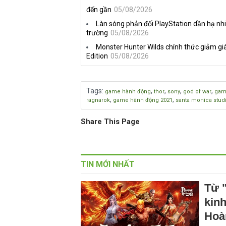
đến gần
05/08/2026
Làn sóng phản đối PlayStation dần hạ nhi
trường
05/08/2026
Monster Hunter Wilds chính thức giảm giá
Edition
05/08/2026
Tags
:
,
,
,
,
game hành động
thor
sony
god of war
gam
,
,
ragnarok
game hành động 2021
santa monica stud
Share This Page
TIN MỚI NHẤT
Từ "
kin
Hoà