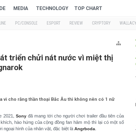
DE
MEDIA
TECHNOLOGY
TOP CHART
INE
PC/CONSOLE
ESPORT
REVIEW
CRYPTORY
WALLAC
t triển chửi nát nước vì miệt thị
gnarok
 vì cho rằng thần thoại Bắc Âu thì không nên có 1 nữ
se 2021,
đã mang tới cho người chơi trailer đầu tiên của
Sony
khích, hào hứng của cộng đồng fan hâm mộ thì lại có một số
i ngoại hình của nhân vật, đặc biệt là
.​
Angrboda