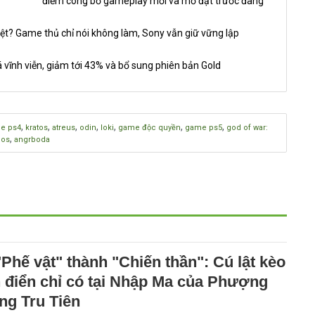
điểm công bố gameplay mới và mở đặt trước đang
ệt? Game thủ chỉ nói không làm, Sony vẫn giữ vững lập
 vĩnh viễn, giảm tới 43% và bổ sung phiên bản Gold
,
,
,
,
,
,
,
e ps4
kratos
atreus
odin
loki
game độc quyền
game ps5
god of war:
,
ios
angrboda
Phế vật" thành "Chiến thần": Cú lật kèo
h điển chỉ có tại Nhập Ma của Phượng
ng Tru Tiên