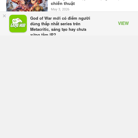
chiến thuật
May 3, 2026
×
God of War mới có điểm người
VIEW
dùng thấp nhất series trên
Ragnarok Twilight Chạng Vạng
Metacritic, sáng tạo hay chưa
chính thức ra mắt – Kỷ nguyên mới
xứng tầm IP?
của huyền thoại Ragnarok Online
Appota
Feb 10, 2026
FREE - In Google Play
Ragnarok Twilight - Chạng Vạng:
Rơi Trang Bị Thoải Mái, Dễ Dàng
Nâng Cấp! Hôm nay chính thức ra
mắt!
Feb 9, 2026
Thiếu Niên 3Q: Khởi Nguyên chính
thức ra mắt, hé lộ dàn KOL và chuỗi
sự kiện cực khủng
Jan 23, 2026
Tuyệt Phẩm SLG Tam Quốc: Chiến