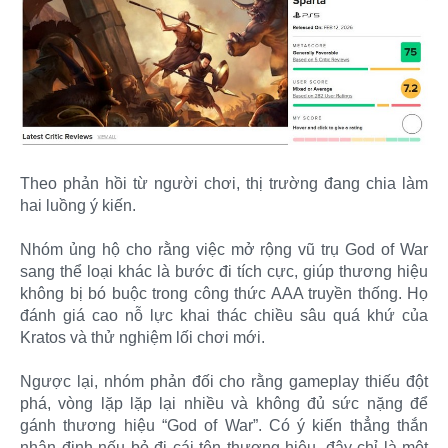
Theo phản hồi từ người chơi, thị trường đang chia làm
hai luồng ý kiến.
Nhóm ủng hộ cho rằng việc mở rộng vũ trụ God of War
sang thể loại khác là bước đi tích cực, giúp thương hiệu
không bị bó buộc trong công thức AAA truyền thống. Họ
đánh giá cao nỗ lực khai thác chiều sâu quá khứ của
Kratos và thử nghiệm lối chơi mới.
Ngược lại, nhóm phản đối cho rằng gameplay thiếu đột
phá, vòng lặp lặp lại nhiều và không đủ sức nặng để
gánh thương hiệu “God of War”. Có ý kiến thẳng thắn
nhận định nếu bỏ đi cái tên thương hiệu, đây chỉ là một