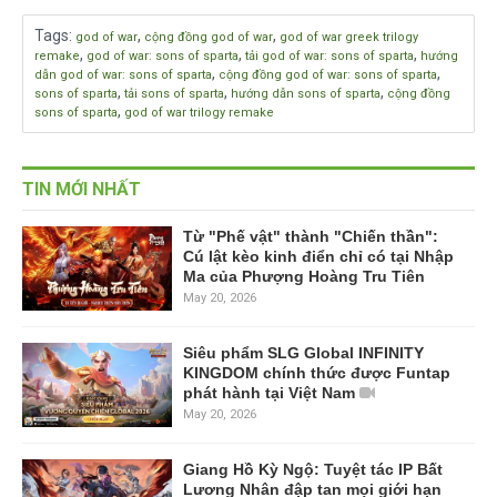
Tags
:
,
,
god of war
cộng đồng god of war
god of war greek trilogy
,
,
,
remake
god of war: sons of sparta
tải god of war: sons of sparta
hướng
,
,
dẫn god of war: sons of sparta
cộng đồng god of war: sons of sparta
,
,
,
sons of sparta
tải sons of sparta
hướng dẫn sons of sparta
cộng đồng
,
sons of sparta
god of war trilogy remake
TIN MỚI NHẤT
Từ "Phế vật" thành "Chiến thần":
Cú lật kèo kinh điển chỉ có tại Nhập
Ma của Phượng Hoàng Tru Tiên
May 20, 2026
Siêu phẩm SLG Global INFINITY
KINGDOM chính thức được Funtap
phát hành tại Việt Nam
May 20, 2026
Giang Hồ Kỳ Ngộ: Tuyệt tác IP Bất
Lương Nhân đập tan mọi giới hạn