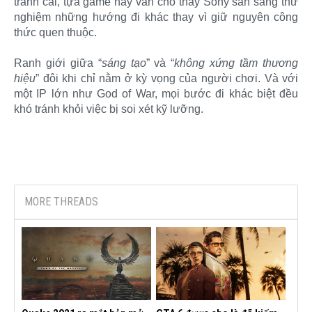
tranh cãi, tựa game này vẫn cho thấy Sony sẵn sàng thử
nghiệm những hướng đi khác thay vì giữ nguyên công
thức quen thuộc.
Ranh giới giữa “
sáng tạo
” và “
không xứng tầm thương
hiệu
” đôi khi chỉ nằm ở kỳ vọng của người chơi. Và với
một IP lớn như God of War, mọi bước đi khác biệt đều
khó tránh khỏi việc bị soi xét kỹ lưỡng.​
MORE THREADS