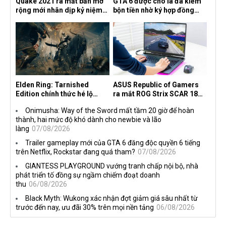
Quake 2021 ra mắt bản mở
GTA 6 được cho là đã kiếm
rộng mới nhân dịp kỷ niệm
bộn tiền nhờ ký hợp đồng
30 năm, mang tên Dawn of
độc quyền với Netflix
the Machine
Elden Ring: Tarnished
ASUS Republic of Gamers
Edition chính thức hé lộ
ra mắt ROG Strix SCAR 18
nghề nghiệp mới siêu "ngầu"
2026 tại Việt Nam
Onimusha: Way of the Sword mất tầm 20 giờ để hoàn
thành, hai mức độ khó dành cho newbie và lão
làng
07/08/2026
Trailer gameplay mới của GTA 6 đăng độc quyền 6 tiếng
trên Netflix, Rockstar đang quá tham?
07/08/2026
GIANTESS PLAYGROUND vướng tranh chấp nội bộ, nhà
phát triển tố đồng sự ngầm chiếm đoạt doanh
thu
06/08/2026
Black Myth: Wukong xác nhận đợt giảm giá sâu nhất từ
trước đến nay, ưu đãi 30% trên mọi nền tảng
06/08/2026