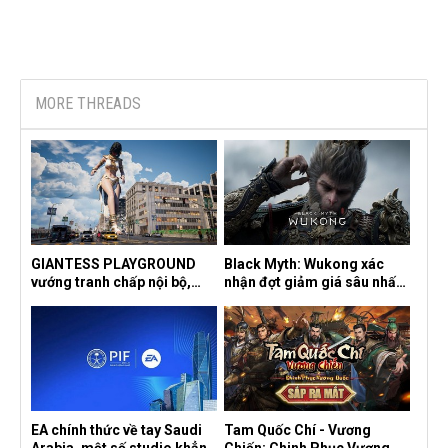
MORE THREADS
GIANTESS PLAYGROUND
Black Myth: Wukong xác
vướng tranh chấp nội bộ,
nhận đợt giảm giá sâu nhất
nhà phát triển tố đồng sự
từ trước đến nay, ưu đãi 30%
ngầm chiếm đoạt doanh thu
trên mọi nền tảng
EA chính thức về tay Saudi
Tam Quốc Chí - Vương
Arabia, một số studio khẳng
Chiến: Chinh Phục Vương