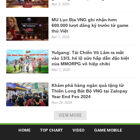
Apr 3, 2025
MU Lục Địa VNG ghi nhận hơn
600.000 lượt đăng ký trước từ game
thủ Việt
Apr 1, 2025
Yulgang: Tái Chiến Võ Lâm ra mắt
vào 13/3, hé lộ sức hấp dẫn đặc biệt
của MMORPG võ hiệp chibi
Mar 7, 2025
Khám phá hàng ngàn quà tặng từ
Thiên Long Bát Bộ VNG tại Zalopay
Year End Fes 2024
Nov 29, 2024
VIEW MORE
HOME
TOP CHART
VIDEO
GAME MOBILE