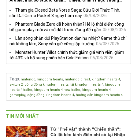
định vẫn theo đuổi chiến
Quốc mở đăng ký trước tại
Tham gia Closed Beta Norse Saga: Cửu Giới Thức Tỉnh,
lược DEI
sáu thị trường Đông Nam Á
săn DJI Osmo Pocket 3 ngay hôm nay
05/08/2026
Phantom Blade Zero đã hoàn thiện? Hé lộ thời điểm công
bố gameplay mới và mở đặt trước đang đến gần
05/08/2026
Làn sóng phản đối PlayStation dần hạ nhiệt? Game thủ chỉ
nói không làm, Sony vẫn giữ vững lập trường
05/08/2026
Monster Hunter Wilds chính thức giảm giá vĩnh viễn, giảm
tới 43% và bổ sung phiên bản Gold Edition
05/08/2026
Tags
:
,
,
,
,
nintendo
kingdom hearts
nintendo direct
kingdom hearts 4
,
,
,
switch 2
cộng đồng kingdom hearts
tải kingdom hearts 4
kingdom
,
,
hearts 4 trailer
kingdom hearts 4 new trailer
kingdom hearts 4
,
,
gameplay
cộng đồng kingdom hearts 4
hướng dẫn kingdom hearts 4
TIN MỚI NHẤT
Từ "Phế vật" thành "Chiến thần":
Cú lật kèo kinh điển chỉ có tại Nhập