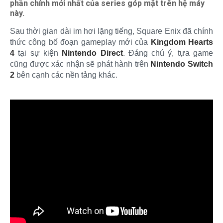
phần chính mới nhất của series góp mặt trên hệ máy
này.
Sau thời gian dài im hơi lặng tiếng, Square Enix đã chính
thức công bố đoạn gameplay mới của
Kingdom Hearts
4
tại sự kiện
Nintendo Direct
. Đáng chú ý, tựa game
cũng được xác nhận sẽ phát hành trên
Nintendo
Switch
2
bên cạnh các nền tảng khác.