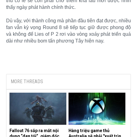
thủ có lẽ sẽ còn phải chờ thêm khá lâu mới được nhìn
thấy ngày phát hành chính thức.
Dù vậy, với thành công mà phần đầu tiên đạt được, nhiều
fan vẫn kỳ vọng Round 8 sẽ tiếp tục giữ được phong độ
và không để Lies of P 2 rơi vào vòng xoáy phát triển quá
dài như nhiều bom tấn phương Tây hiện nay.​
MORE THREADS
Fallout 76 sắp ra mắt nội
Hàng triệu game thủ
dung “đen tối”, giám đốc
Australia sẽ phải "xuất trình