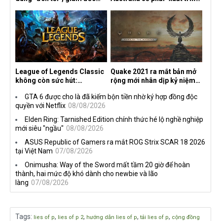
sáng tạo hé lộ
CCCD" nếu muốn chơi một
số tựa game trên Xbox?
League of Legends Classic
Quake 2021 ra mắt bản mở
không còn sức hút:
rộng mới nhân dịp kỷ niệm
Streamer bỏ game, người
30 năm, mang tên Dawn of
GTA 6 được cho là đã kiếm bộn tiền nhờ ký hợp đồng độc
chơi cũ không còn online
the Machine
quyền với Netflix
08/08/2026
Elden Ring: Tarnished Edition chính thức hé lộ nghề nghiệp
mới siêu "ngầu"
08/08/2026
ASUS Republic of Gamers ra mắt ROG Strix SCAR 18 2026
tại Việt Nam
07/08/2026
Onimusha: Way of the Sword mất tầm 20 giờ để hoàn
thành, hai mức độ khó dành cho newbie và lão
làng
07/08/2026
Tags
:
,
,
,
,
lies of p
lies of p 2
hướng dẫn lies of p
tải lies of p
cộng đồng