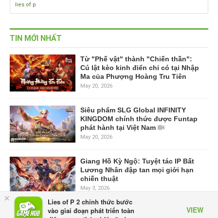
lies of p
TIN MỚI NHẤT
Từ "Phế vật" thành "Chiến thần":
Cú lật kèo kinh điển chỉ có tại Nhập
Ma của Phượng Hoàng Tru Tiên
May 20, 2026
Siêu phẩm SLG Global INFINITY
KINGDOM chính thức được Funtap
phát hành tại Việt Nam
May 20, 2026
Giang Hồ Kỳ Ngộ: Tuyệt tác IP Bất
Lương Nhân đập tan mọi giới hạn
chiến thuật
May 3, 2026
×
Lies of P 2 chính thức bước
VIEW
vào giai đoạn phát triển toàn
Ragnarok Twilight Chạng Vạng