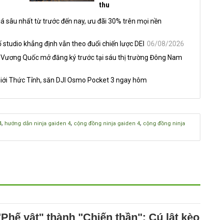
thu
á sâu nhất từ trước đến nay, ưu đãi 30% trên mọi nền
 studio khẳng định vẫn theo đuổi chiến lược DEI
06/08/2026
 Vương Quốc mở đăng ký trước tại sáu thị trường Đông Nam
iới Thức Tỉnh, săn DJI Osmo Pocket 3 ngay hôm
,
,
,
4
hướng dẫn ninja gaiden 4
cộng đồng ninja gaiden 4
cộng đồng ninja
Phế vật" thành "Chiến thần": Cú lật kèo