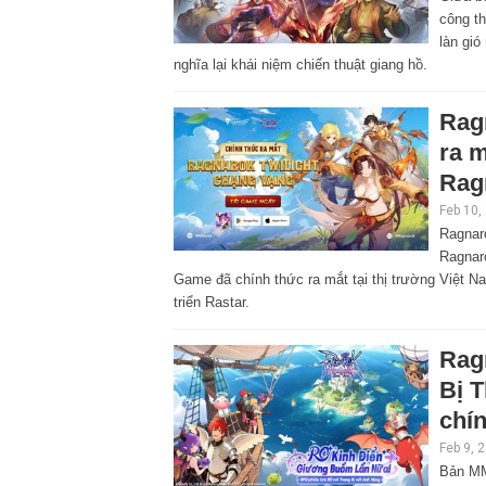
công t
làn gió
nghĩa lại khái niệm chiến thuật giang hồ.
Rag
ra 
Rag
Feb 10,
Ragnar
Ragnaro
Game đã chính thức ra mắt tại thị trường Việt 
triển Rastar.
Rag
Bị 
chín
Feb 9, 
Bản MM