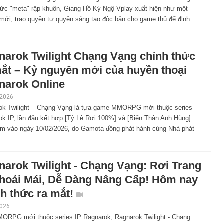
hức "meta" rập khuôn, Giang Hồ Kỳ Ngộ Vplay xuất hiện như một
 mới, trao quyền tự quyền sáng tạo độc bản cho game thủ để định
narok Twilight Chạng Vạng chính thức
mắt – Kỷ nguyên mới của huyền thoại
narok Online
 2026
ok Twilight – Chạng Vạng là tựa game MMORPG mới thuộc series
k IP, lần đầu kết hợp [Tỷ Lệ Rơi 100%] và [Biến Thân Anh Hùng].
Nam vào ngày 10/02/2026, do Gamota đồng phát hành cùng Nhà phát
narok Twilight - Chạng Vạng: Rơi Trang
Thoải Mái, Dễ Dàng Nâng Cấp! Hôm nay
h thức ra mắt!
2026
ORPG mới thuộc series IP Ragnarok, Ragnarok Twilight - Chạng