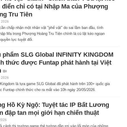
h điển chỉ có tại Nhập Ma của Phượng
ng Tru Tiên
 2026
ần chấp nhận một nhân vật "phế vật" do sai lầm ban đầu, tính
hập Ma trong Phượng Hoàng Tru Tiên chính là cú lật kèo ngoạn
quyền lực tuyệt đối.
u phẩm SLG Global INFINITY KINGDOM
h thức được Funtap phát hành tại Việt
m
 2026
y Kingdom là tựa game SLG Global đã phát hành trên 100+ quốc gia
c Funtap chính thức cho ra mắt vào 10h ngày 20/05/2026.
ng Hồ Kỳ Ngộ: Tuyệt tác IP Bất Lương
 đập tan mọi giới hạn chiến thuật
2026
i cảnh thị trường game thẻ tướng dần rơi vào lối mòn của những