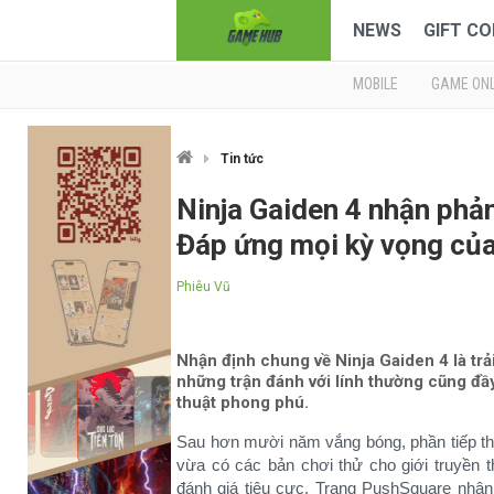
NEWS
GIFT CO
MOBILE
GAME ONL
Tin tức
Ninja Gaiden 4 nhận phản
Đáp ứng mọi kỳ vọng của
Phiêu Vũ
Nhận định chung về Ninja Gaiden 4 là trả
những trận đánh với lính thường cũng đầy
thuật phong phú.
Sau hơn mười năm vắng bóng, phần tiếp th
vừa có các bản chơi thử cho giới truyền 
đánh giá tiêu cực. Trang PushSquare nhận