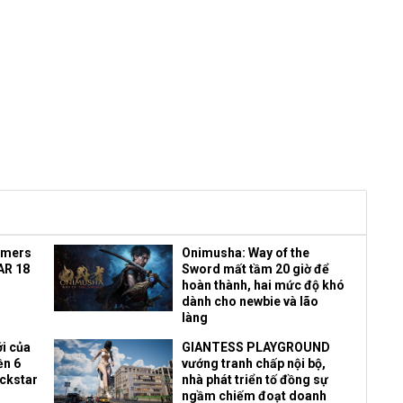
amers
Onimusha: Way of the
AR 18
Sword mất tầm 20 giờ để
hoàn thành, hai mức độ khó
dành cho newbie và lão
làng
i của
GIANTESS PLAYGROUND
ền 6
vướng tranh chấp nội bộ,
ockstar
nhà phát triển tố đồng sự
ngầm chiếm đoạt doanh