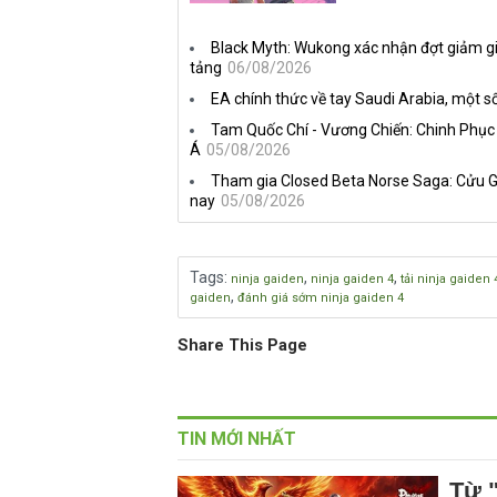
Black Myth: Wukong xác nhận đợt giảm gi
tảng
06/08/2026
EA chính thức về tay Saudi Arabia, một số
Tam Quốc Chí - Vương Chiến: Chinh Phục
Á
05/08/2026
Tham gia Closed Beta Norse Saga: Cửu G
nay
05/08/2026
Tags
:
,
,
ninja gaiden
ninja gaiden 4
tải ninja gaiden 
,
gaiden
đánh giá sớm ninja gaiden 4
Share This Page
TIN MỚI NHẤT
Từ "