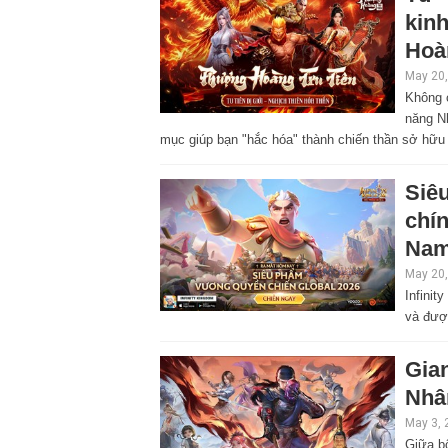
kin
Hoà
May 20,
Không c
năng N
mục giúp bạn "hắc hóa" thành chiến thần sở hữu 
Siê
chín
Na
May 20,
Infinit
và đượ
Gia
Nhân
May 3, 
Giữa bố