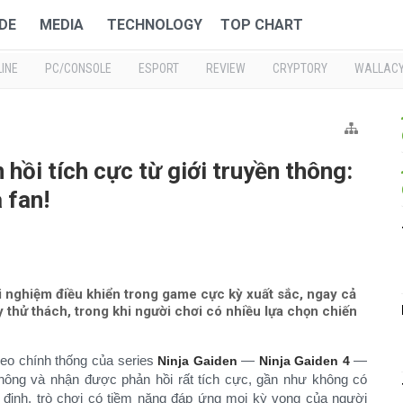
DE
MEDIA
TECHNOLOGY
TOP CHART
INE
PC/CONSOLE
ESPORT
REVIEW
CRYPTORY
WALLAC
 hồi tích cực từ giới truyền thông:
 fan!
i nghiệm điều khiển trong game cực kỳ xuất sắc, ngay cả
 thử thách, trong khi người chơi có nhiều lựa chọn chiến
eo chính thống của series
—
—
Ninja Gaiden
Ninja Gaiden 4
thông và nhận được phản hồi rất tích cực, gần như không có
 định, trò chơi có tiềm năng đáp ứng mọi kỳ vọng của người