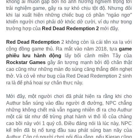
không ai muốn gặp bởi nó ảnh hưởng nghiêm trọng tới
trải nghiệm game, gây ra sự khó chịu tột độ. Nhưng đôi
khi lại xuất hiện những chiếc bug có phần “ngáo ngơ”
khiến người chơi phải dở khóc dở cười, ví dụ như trong
trường hợp của
Red Dead Redemption 2
mới đây.
Red Dead Redemption
2 không còn là cái tên xa lạ với
cộng đồng game thủ. Ra mắt vào năm 2018, tựa
game
phiêu lưu hành động
lấy bối cảnh miền Tây của
Rockstar Games
gây ấn tượng mạnh bởi độ chân thật
cao cũng như những màn đọ súng căng thẳng đến nghẹt
thở. Và có vẻ như bug của Red Dead Redemption 2 sinh
ra là để phá hoại sự chân thực này.
Mới đây, một người chơi đã phát hiện ra rằng khi cho
Authur bắn súng vào đầu người đi đường, NPC chẳng
những không chết mà vẫn ngang nhiên đi ra cho Authur
một cái tát như để trừng phạt hành vi thô lỗ của chàng
cao bồi này với 1 quý cô. Điều đáng nói là lúc này, NPC
kể trên đã bị nổ tung đầu sau phát súng ban nãy của
Authur. Còn có người chơi nói đùa rằng, nếu Kieran cũng