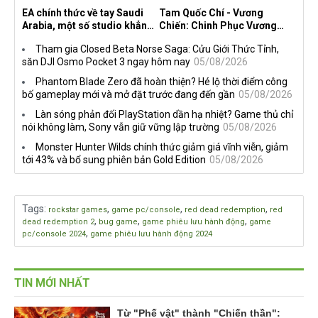
EA chính thức về tay Saudi
Tam Quốc Chí - Vương
Arabia, một số studio khẳng
Chiến: Chinh Phục Vương
định vẫn theo đuổi chiến
Quốc mở đăng ký trước tại
Tham gia Closed Beta Norse Saga: Cửu Giới Thức Tỉnh,
lược DEI
sáu thị trường Đông Nam Á
săn DJI Osmo Pocket 3 ngay hôm nay
05/08/2026
Phantom Blade Zero đã hoàn thiện? Hé lộ thời điểm công
bố gameplay mới và mở đặt trước đang đến gần
05/08/2026
Làn sóng phản đối PlayStation dần hạ nhiệt? Game thủ chỉ
nói không làm, Sony vẫn giữ vững lập trường
05/08/2026
Monster Hunter Wilds chính thức giảm giá vĩnh viễn, giảm
tới 43% và bổ sung phiên bản Gold Edition
05/08/2026
Tags
:
,
,
,
rockstar games
game pc/console
red dead redemption
red
,
,
,
dead redemption 2
bug game
game phiêu lưu hành động
game
,
pc/console 2024
game phiêu lưu hành động 2024
TIN MỚI NHẤT
Từ "Phế vật" thành "Chiến thần":