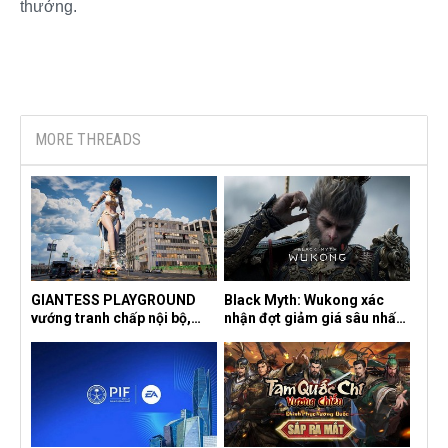
thưởng.​
MORE THREADS
GIANTESS PLAYGROUND
Black Myth: Wukong xác
vướng tranh chấp nội bộ,
nhận đợt giảm giá sâu nhất
nhà phát triển tố đồng sự
từ trước đến nay, ưu đãi 30%
ngầm chiếm đoạt doanh thu
trên mọi nền tảng