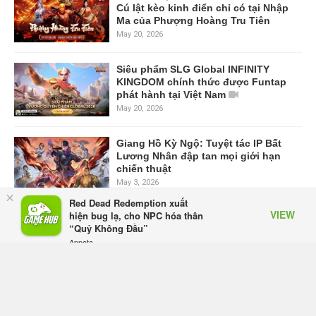
Cú lật kèo kinh điển chỉ có tại Nhập
Ma của Phượng Hoàng Tru Tiên
May 20, 2026
Siêu phẩm SLG Global INFINITY
KINGDOM chính thức được Funtap
phát hành tại Việt Nam
May 20, 2026
Giang Hồ Kỳ Ngộ: Tuyệt tác IP Bất
Lương Nhân đập tan mọi giới hạn
chiến thuật
May 3, 2026
×
Red Dead Redemption xuất
VIEW
hiện bug lạ, cho NPC hóa thân
Ragnarok Twilight Chạng Vạng
“Quỷ Không Đầu”
chính thức ra mắt – Kỷ nguyên mới
Appota
của huyền thoại Ragnarok Online
FREE - In Google Play
Feb 10, 2026
Ragnarok Twilight - Chạng Vạng:
Rơi Trang Bị Thoải Mái, Dễ Dàng