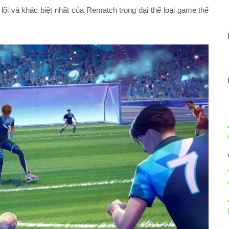
lõi và khác biệt nhất của Rematch trong đại thể loại game thể