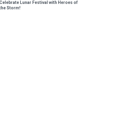
Celebrate Lunar Festival with Heroes of
the Storm!