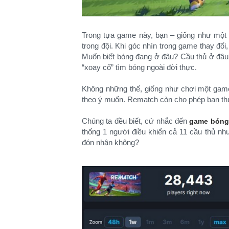
Trong tựa game này, bạn – giống như một c
trong đội. Khi góc nhìn trong game thay đổi
Muốn biết bóng đang ở đâu? Cầu thủ ở đâu?
“xoay cổ” tìm bóng ngoài đời thực.
Không những thế, giống như chơi một ga
theo ý muốn. Rematch còn cho phép bạn thực
Chúng ta đều biết, cứ nhắc đến
game bóng
thống 1 người điều khiển cả 11 cầu thủ n
đón nhận không?