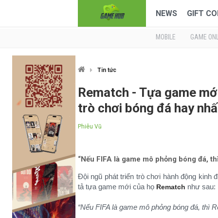
NEWS
GIFT CO
MOBILE
GAME ONL
Tin tức
Rematch - Tựa game mới c
trò chơi bóng đá hay nh
Phiêu Vũ
“Nếu FIFA là game mô phỏng bóng đá, th
Đội ngũ phát triển trò chơi hành động kinh 
tả tựa game mới của họ
như sau:
Rematch
“Nếu FIFA là game mô phỏng bóng đá, thì 