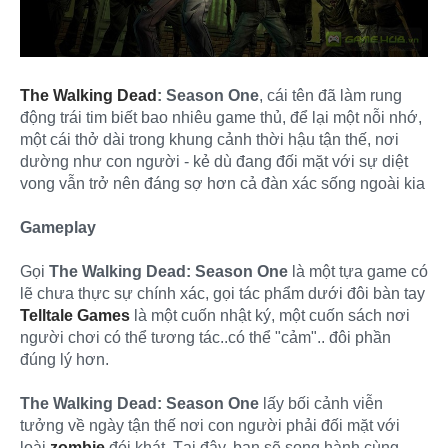
The Walking Dead
: Season One
, cái tên đã làm rung
động trái tim biết bao nhiêu game thủ, để lại một nỗi nhớ,
một cái thở dài trong khung cảnh thời hậu tận thế, nơi
dường như con người - kẻ dù đang đối mặt với sự diệt
vong vẫn trở nên đáng sợ hơn cả đàn xác sống ngoài kia
Gameplay
Gọi
The Walking Dead: Season One
là một tựa game có
lẽ chưa thực sự chính xác, gọi tác phẩm dưới đôi bàn tay
Telltale Games
là một cuốn nhật ký, một cuốn sách nơi
người chơi có thể tương tác..có thể "cảm".. đôi phần
đúng lý hơn.
The Walking Dead: Season One
lấy bối cảnh viễn
tưởng về ngày tận thế nơi con người phải đối mặt với
loài
zombie
đói khát. Tại đây, bạn sẽ song hành cùng