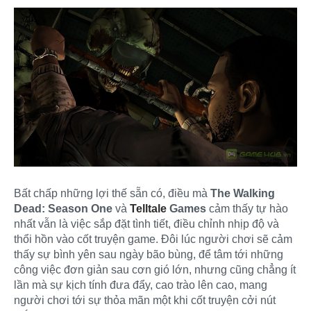
Bất chấp những lợi thế sẵn có, điều mà
The Walking
Dead: Season One
và
Telltale
Games
cảm thấy tự hào
nhất vẫn là việc sắp đặt tình tiết, điều chỉnh nhịp độ và
thổi hồn vào cốt truyện game. Đôi lúc người chơi sẽ cảm
thấy sự bình yên sau ngày bão bùng, để tâm tới những
công việc đơn giản sau cơn gió lớn, nhưng cũng chẳng ít
lần mà sự kịch tính đưa đẩy, cao trào lên cao, mang
người chơi tới sự thỏa mãn một khi cốt truyện cởi nút