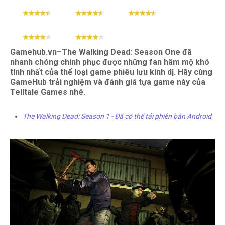
Đồ họa
Âm thanh
Gameplay
Cộng đồng
Cấu hình
Gamehub.vn–The Walking Dead: Season One đã
nhanh chóng chinh phục được những fan hâm mộ khó
tính nhất của thể loại game phiêu lưu kinh dị. Hãy cùng
GameHub trải nghiệm và đánh giá tựa game này của
Telltale Games nhé.
The Walking Dead: Season 1 - Đã có thể tải phiên bản Android