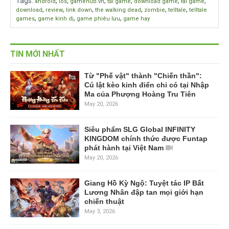
Tags
:
,
,
,
,
,
,
android
ios
gamehub.vn
tải game
download game
tai game
,
,
,
,
,
,
download
review
link down
the walking dead
zombie
telltale
telltale
,
,
,
games
game kinh dị
game phiêu lưu
game hay
TIN MỚI NHẤT
Từ "Phế vật" thành "Chiến thần":
Cú lật kèo kinh điển chỉ có tại Nhập
Ma của Phượng Hoàng Tru Tiên
May 20, 2026
Siêu phẩm SLG Global INFINITY
KINGDOM chính thức được Funtap
phát hành tại Việt Nam
May 20, 2026
Giang Hồ Kỳ Ngộ: Tuyệt tác IP Bất
Lương Nhân đập tan mọi giới hạn
chiến thuật
May 3, 2026