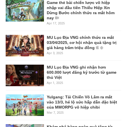
Game thẻ bài chiến lược võ hiệp
nhập vai đầu tiên Thiếu Hiệp Xin
Dừng Bước chính thức ra mắt hôm
nay
Apr 17, 2025
MU Lục Địa VNG chính thức ra mắt
03/04/2025, cơ hội nhận quà tặng trị
giá hàng trăm triệu đồng
Apr 3, 2025
MU Lục Địa VNG ghi nhận hơn
600.000 lượt đăng ký trước từ game
thủ Việt
Apr 1, 2025
Yulgang: Tái Chiến Võ Lâm ra mắt
vào 13/3, hé lộ sức hấp dẫn đặc biệt
của MMORPG võ hiệp chibi
Mar 7, 2025
Khám phá hàng ngàn quà tặng từ