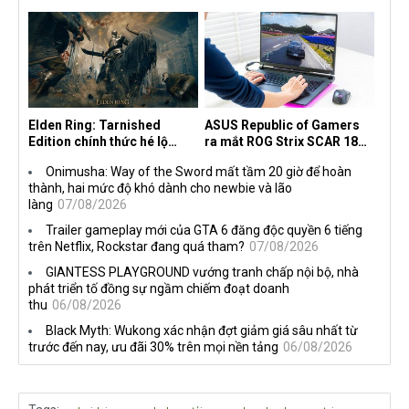
30 năm, mang tên Dawn of
độc quyền với Netflix
the Machine
Elden Ring: Tarnished
ASUS Republic of Gamers
Edition chính thức hé lộ
ra mắt ROG Strix SCAR 18
nghề nghiệp mới siêu "ngầu"
2026 tại Việt Nam
Onimusha: Way of the Sword mất tầm 20 giờ để hoàn
thành, hai mức độ khó dành cho newbie và lão
làng
07/08/2026
Trailer gameplay mới của GTA 6 đăng độc quyền 6 tiếng
trên Netflix, Rockstar đang quá tham?
07/08/2026
GIANTESS PLAYGROUND vướng tranh chấp nội bộ, nhà
phát triển tố đồng sự ngầm chiếm đoạt doanh
thu
06/08/2026
Black Myth: Wukong xác nhận đợt giảm giá sâu nhất từ
trước đến nay, ưu đãi 30% trên mọi nền tảng
06/08/2026