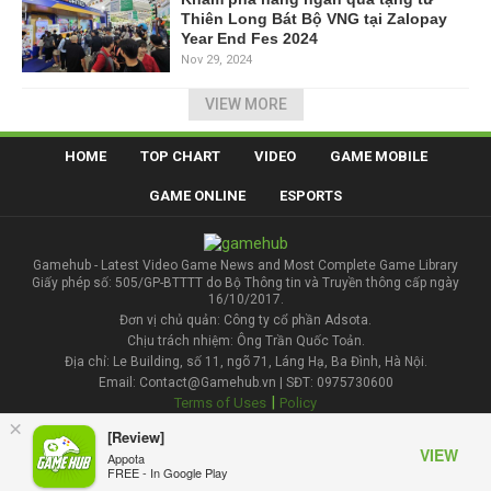
Thiên Long Bát Bộ VNG tại Zalopay
Year End Fes 2024
Nov 29, 2024
VIEW MORE
HOME
TOP CHART
VIDEO
GAME MOBILE
GAME ONLINE
ESPORTS
Gamehub - Latest Video Game News and Most Complete Game Library
Giấy phép số: 505/GP-BTTTT do Bộ Thông tin và Truyền thông cấp ngày
16/10/2017.
Đơn vị chủ quản: Công ty cổ phần Adsota.
Chịu trách nhiệm: Ông Trần Quốc Toản.
Địa chỉ: Le Building, số 11, ngõ 71, Láng Hạ, Ba Đình, Hà Nội.
Email: Contact@Gamehub.vn | SĐT: 0975730600
|
Terms of Uses
Policy
×
[Review]
Contact
VIEW
Appota
FREE - In Google Play