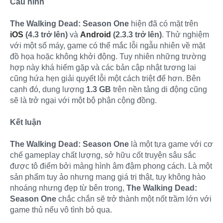
Cấu hình
The Walking Dead: Season One
hiện đã có mặt trên
iOS
(4.3 trở lên)
và
Android
(2.3.3 trở lên)
. Thử nghiệm
với một số máy, game có thể mắc lỗi ngẫu nhiên về mặt
đồ họa hoặc không khởi động. Tuy nhiên những trường
hợp này khá hiếm gặp và các bản cập nhật tương lai
cũng hứa hẹn giải quyết lỗi một cách triệt để hơn. Bên
cạnh đó, dung lượng
1.3 GB
trên nền tảng di động cũng
sẽ là trở ngại với một bộ phận cộng đồng.
Kết luận
The Walking Dead: Season One
là một tựa game với cơ
chế gameplay chất lượng, sở hữu cốt truyện sâu sắc
được tô điểm bởi mảng hình âm đậm phong cách. Là một
sản phẩm tuy ảo nhưng mang giá trị thật, tuy không hào
nhoáng nhưng đẹp từ bên trong,
The Walking Dead:
Season One
chắc chắn sẽ trở thành một nốt trầm lớn với
game thủ nếu vô tình bỏ qua.