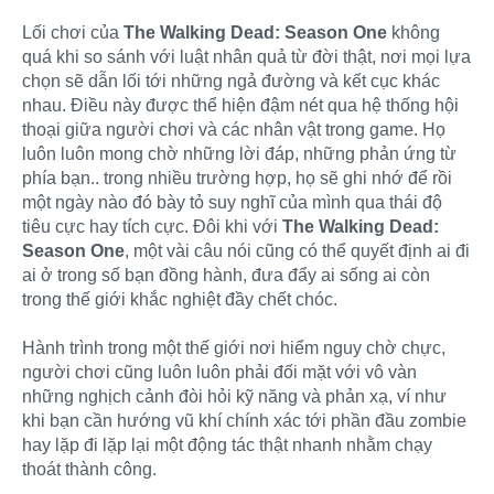
Lối chơi của
The Walking Dead: Season One
không
quá khi so sánh với luật nhân quả từ đời thật, nơi mọi lựa
chọn sẽ dẫn lối tới những ngả đường và kết cục khác
nhau. Điều này được thể hiện đậm nét qua hệ thống hội
thoại giữa người chơi và các nhân vật trong game. Họ
luôn luôn mong chờ những lời đáp, những phản ứng từ
phía bạn.. trong nhiều trường hợp, họ sẽ ghi nhớ để rồi
một ngày nào đó bày tỏ suy nghĩ của mình qua thái độ
tiêu cực hay tích cực. Đôi khi với
The Walking Dead:
Season One
, một vài câu nói cũng có thể quyết định ai đi
ai ở trong số bạn đồng hành, đưa đẩy ai sống ai còn
trong thế giới khắc nghiệt đầy chết chóc.
Hành trình trong một thế giới nơi hiểm nguy chờ chực,
người chơi cũng luôn luôn phải đối mặt với vô vàn
những nghịch cảnh đòi hỏi kỹ năng và phản xạ, ví như
khi bạn cần hướng vũ khí chính xác tới phần đầu zombie
hay lặp đi lặp lại một động tác thật nhanh nhằm chạy
thoát thành công.