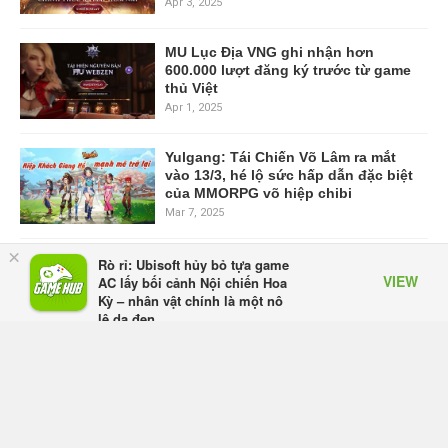
Apr 3, 2025
MU Lục Địa VNG ghi nhận hơn
600.000 lượt đăng ký trước từ game
thủ Việt
Apr 1, 2025
Yulgang: Tái Chiến Võ Lâm ra mắt
vào 13/3, hé lộ sức hấp dẫn đặc biệt
của MMORPG võ hiệp chibi
Mar 7, 2025
×
Khám phá hàng ngàn quà tặng từ
Rò rỉ: Ubisoft hủy bỏ tựa game
VIEW
Thiên Long Bát Bộ VNG tại Zalopay
AC lấy bối cảnh Nội chiến Hoa
Year End Fes 2024
Kỳ – nhân vật chính là một nô
lệ da đen
Nov 29, 2024
Appota
FREE - In Google Play
VIEW MORE
HOME
TOP CHART
VIDEO
GAME MOBILE
GAME ONLINE
ESPORTS