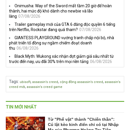
nghề nghiệp mới siêu "ngầu"
2026 tại Việt Nam
Onimusha: Way of the Sword mất tầm 20 giờ để hoàn
thành, hai mức độ khó dành cho newbie và lão
làng
07/08/2026
Trailer gameplay mới của GTA 6 đăng độc quyền 6 tiếng
trên Netflix, Rockstar đang quá tham?
07/08/2026
GIANTESS PLAYGROUND vướng tranh chấp nội bộ, nhà
phát triển tố đồng sự ngầm chiếm đoạt doanh
thu
06/08/2026
Black Myth: Wukong xác nhận đợt giảm giá sâu nhất từ
trước đến nay, ưu đãi 30% trên mọi nền tảng
06/08/2026
Tags
:
,
,
,
ubisoft
assassin’s creed
cộng đồng assassin’s creed
assassin’s
,
creed mới
assassin’s creed game
TIN MỚI NHẤT
Từ "Phế vật" thành "Chiến thần":
Cú lật kèo kinh điển chỉ có tại Nhập
Ma của Phượng Hoàng Tru Tiên