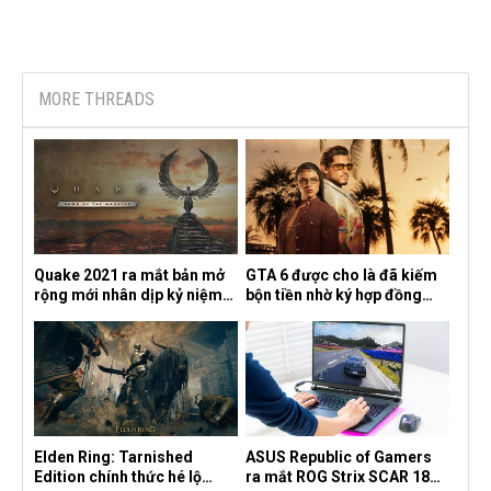
MORE THREADS
Quake 2021 ra mắt bản mở
GTA 6 được cho là đã kiếm
rộng mới nhân dịp kỷ niệm
bộn tiền nhờ ký hợp đồng
30 năm, mang tên Dawn of
độc quyền với Netflix
the Machine
Elden Ring: Tarnished
ASUS Republic of Gamers
Edition chính thức hé lộ
ra mắt ROG Strix SCAR 18