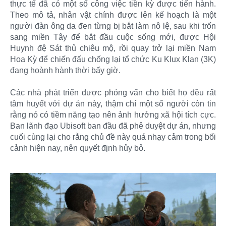
thực tế đã có một số công việc tiền kỳ được tiến hành.
Theo mô tả, nhân vật chính được lên kế hoạch là một
người đàn ông da đen từng bị bắt làm nô lệ, sau khi trốn
sang miền Tây để bắt đầu cuộc sống mới, được Hội
Huynh đệ Sát thủ chiêu mộ, rồi quay trở lại miền Nam
Hoa Kỳ để chiến đấu chống lại tổ chức Ku Klux Klan (3K)
đang hoành hành thời bấy giờ.
Các nhà phát triển được phỏng vấn cho biết họ đều rất
tâm huyết với dự án này, thậm chí một số người còn tin
rằng nó có tiềm năng tạo nên ảnh hưởng xã hội tích cực.
Ban lãnh đạo Ubisoft ban đầu đã phê duyệt dự án, nhưng
cuối cùng lại cho rằng chủ đề này quá nhạy cảm trong bối
cảnh hiện nay, nên quyết định hủy bỏ.