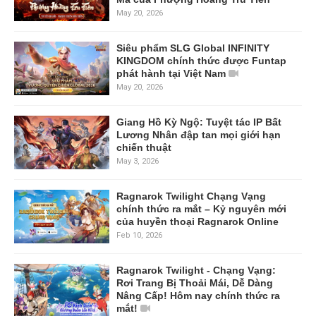
May 20, 2026
Siêu phẩm SLG Global INFINITY
KINGDOM chính thức được Funtap
phát hành tại Việt Nam
May 20, 2026
Giang Hồ Kỳ Ngộ: Tuyệt tác IP Bất
Lương Nhân đập tan mọi giới hạn
chiến thuật
May 3, 2026
Ragnarok Twilight Chạng Vạng
chính thức ra mắt – Kỷ nguyên mới
của huyền thoại Ragnarok Online
Feb 10, 2026
Ragnarok Twilight - Chạng Vạng:
Rơi Trang Bị Thoải Mái, Dễ Dàng
Nâng Cấp! Hôm nay chính thức ra
mắt!