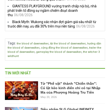
GIANTESS PLAYGROUND vướng tranh chấp nội bộ, nhà
phát triển tố đồng sự ngầm chiếm đoạt doanh
thu
06/08/2026
Black Myth: Wukong xác nhận đợt giảm giá sâu nhất từ
trước đến nay, ưu đãi 30% trên mọi nền tảng
06/08/2026
Tags
:
,
,
the blood of dawnwalker
tải the blood of dawnwalker
hướng dẫn
,
,
the blood of dawnwalker
cộng đồng the blood of dawnwalker
trailer the
,
,
blood of dawnwalker
gameplay the blood of dawnwalker
the witcher 3
wildhunt
TIN MỚI NHẤT
Từ "Phế vật" thành "Chiến thần":
Cú lật kèo kinh điển chỉ có tại Nhập
Ma của Phượng Hoàng Tru Tiên
May 20, 2026
Siêu phẩm SLG Global INFINITY