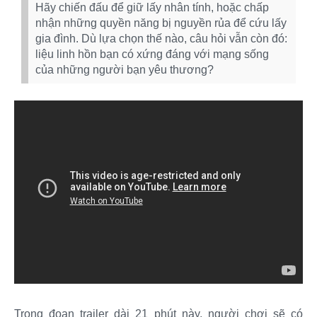
Hãy chiến đấu để giữ lấy nhân tính, hoặc chấp
nhận những quyền năng bị nguyền rủa để cứu lấy
gia đình. Dù lựa chọn thế nào, câu hỏi vẫn còn đó:
liệu linh hồn bạn có xứng đáng với mạng sống
của những người bạn yêu thương?
Trong đoạn trailer dài 21 phút này, người chơi sẽ có