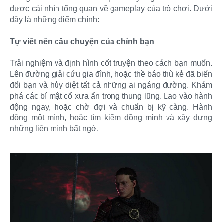
được cái nhìn tổng quan về gameplay của trò chơi. Dưới
đây là những điểm chính:
Tự viết nên câu chuyện của chính bạn
Trải nghiệm và định hình cốt truyện theo cách bạn muốn.
Lên đường giải cứu gia đình, hoặc thề báo thù kẻ đã biến
đổi bạn và hủy diệt tất cả những ai ngáng đường. Khám
phá các bí mật cổ xưa ẩn trong thung lũng. Lao vào hành
động ngay, hoặc chờ đợi và chuẩn bị kỹ càng. Hành
động một mình, hoặc tìm kiếm đồng minh và xây dựng
những liên minh bất ngờ.