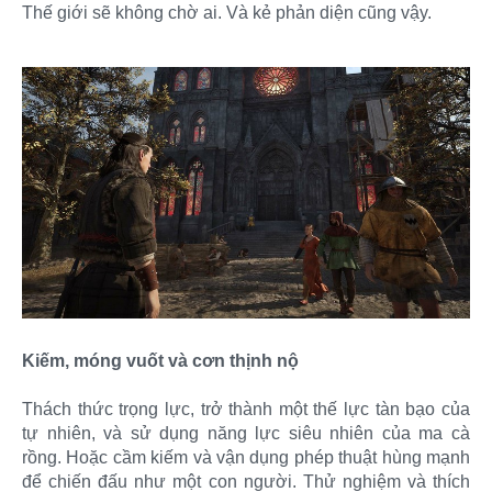
Thế giới sẽ không chờ ai. Và kẻ phản diện cũng vậy.
Kiếm, móng vuốt và cơn thịnh nộ
Thách thức trọng lực, trở thành một thế lực tàn bạo của
tự nhiên, và sử dụng năng lực siêu nhiên của ma cà
rồng. Hoặc cầm kiếm và vận dụng phép thuật hùng mạnh
để chiến đấu như một con người. Thử nghiệm và thích