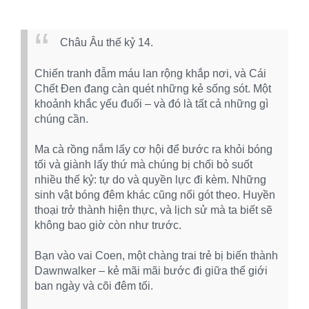
Châu Âu thế kỷ 14.
Chiến tranh đẫm máu lan rộng khắp nơi, và Cái
Chết Đen đang càn quét những kẻ sống sót. Một
khoảnh khắc yếu đuối – và đó là tất cả những gì
chúng cần.
Ma cà rồng nắm lấy cơ hội để bước ra khỏi bóng
tối và giành lấy thứ mà chúng bị chối bỏ suốt
nhiều thế kỷ: tự do và quyền lực đi kèm. Những
sinh vật bóng đêm khác cũng nối gót theo. Huyền
thoại trở thành hiện thực, và lịch sử mà ta biết sẽ
không bao giờ còn như trước.
Bạn vào vai Coen, một chàng trai trẻ bị biến thành
Dawnwalker – kẻ mãi mãi bước đi giữa thế giới
ban ngày và cõi đêm tối.