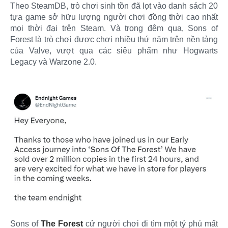
Theo SteamDB, trò chơi sinh tồn đã lọt vào danh sách 20
tựa game sở hữu lượng người chơi đồng thời cao nhất
mọi thời đại trên Steam. Và trong đêm qua, Sons of
Forest là trò chơi được chơi nhiều thứ năm trên nền tảng
của Valve, vượt qua các siêu phẩm như Hogwarts
Legacy và Warzone 2.0.​
Sons of
The Forest
cử người chơi đi tìm một tỷ phú mất