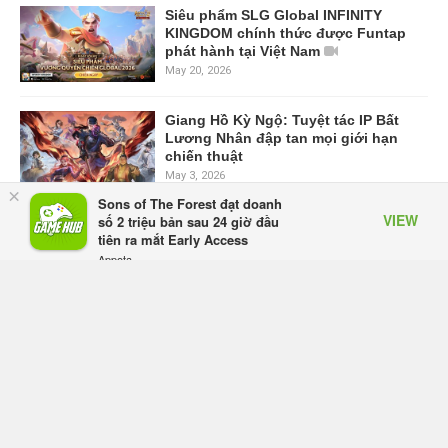
Siêu phẩm SLG Global INFINITY
KINGDOM chính thức được Funtap
phát hành tại Việt Nam
May 20, 2026
Giang Hồ Kỳ Ngộ: Tuyệt tác IP Bất
Lương Nhân đập tan mọi giới hạn
chiến thuật
May 3, 2026
×
Sons of The Forest đạt doanh
VIEW
số 2 triệu bản sau 24 giờ đầu
Ragnarok Twilight Chạng Vạng
tiên ra mắt Early Access
chính thức ra mắt – Kỷ nguyên mới
Appota
của huyền thoại Ragnarok Online
FREE - In Google Play
Feb 10, 2026
Ragnarok Twilight - Chạng Vạng:
Rơi Trang Bị Thoải Mái, Dễ Dàng
Nâng Cấp! Hôm nay chính thức ra
mắt!
Feb 9, 2026