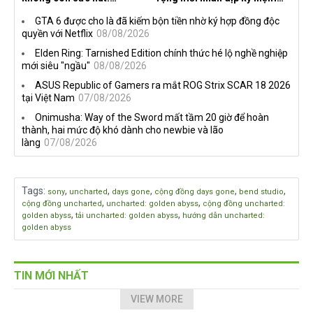
Streamer bỏ game, người
30 năm, mang tên Dawn of
GTA 6 được cho là đã kiếm bộn tiền nhờ ký hợp đồng độc
chơi cũ không còn online
the Machine
quyền với Netflix
08/08/2026
Elden Ring: Tarnished Edition chính thức hé lộ nghề nghiệp
mới siêu "ngầu"
08/08/2026
ASUS Republic of Gamers ra mắt ROG Strix SCAR 18 2026
tại Việt Nam
07/08/2026
Onimusha: Way of the Sword mất tầm 20 giờ để hoàn
thành, hai mức độ khó dành cho newbie và lão
làng
07/08/2026
Tags
:
,
,
,
,
,
sony
uncharted
days gone
cộng đồng days gone
bend studio
,
,
cộng đồng uncharted
uncharted: golden abyss
cộng đồng uncharted:
,
,
golden abyss
tải uncharted: golden abyss
hướng dẫn uncharted:
golden abyss
TIN MỚI NHẤT
VIEW MORE