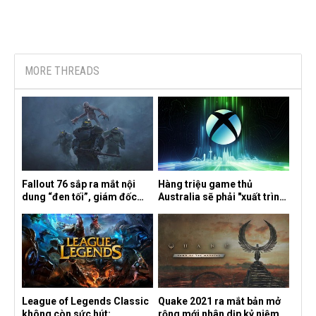
MORE THREADS
Fallout 76 sắp ra mắt nội
Hàng triệu game thủ
dung “đen tối”, giám đốc
Australia sẽ phải "xuất trình
sáng tạo hé lộ
CCCD" nếu muốn chơi một
số tựa game trên Xbox?
League of Legends Classic
Quake 2021 ra mắt bản mở
không còn sức hút:
rộng mới nhân dịp kỷ niệm