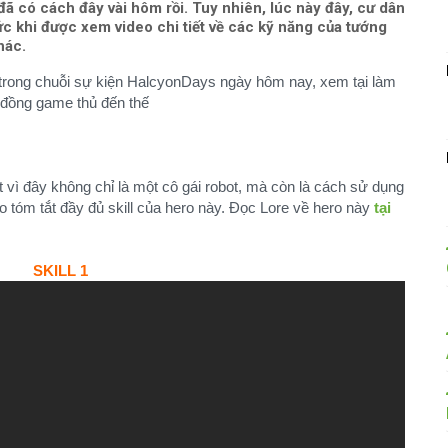
ã có cách đây vài hôm rồi. Tuy nhiên, lúc này đây, cư dân
ức khi được xem video chi tiết về các kỹ năng của tướng
hác.
 trong chuỗi sự kiện HalcyonDays ngày hôm nay, xem tại làm
 đồng game thủ đến thế
t vì đây không chỉ là một cô gái robot, mà còn là cách sử dụng
eo tóm tắt đầy đủ skill của hero này. Đọc Lore về hero này
tại
SKILL 1