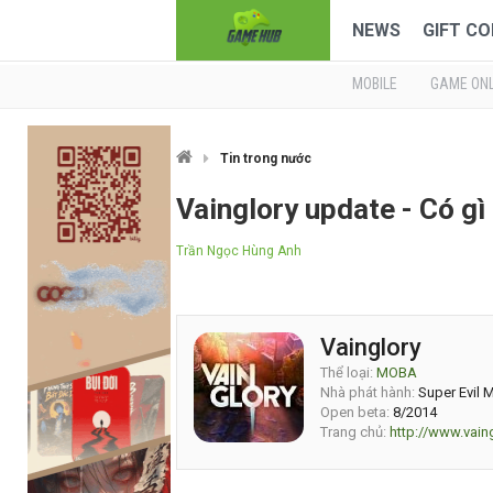
NEWS
GIFT CO
MOBILE
GAME ONL
Tin trong nước
Vainglory update - Có gì
Trần Ngọc Hùng Anh
Vainglory
Thể loại:
MOBA
Nhà phát hành:
Super Evil 
Open beta:
8/2014
Trang chủ:
http://www.vai