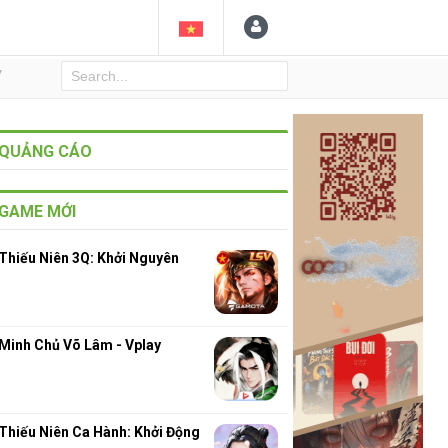
Y
QUẢNG CÁO
GAME MỚI
Thiếu Niên 3Q: Khởi Nguyên
3
Minh Chủ Võ Lâm - Vplay
Thiếu Niên Ca Hành: Khởi Động