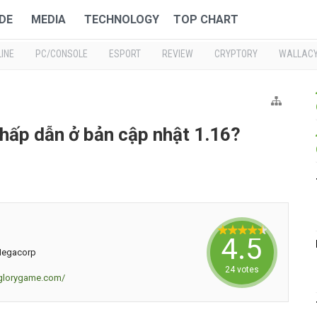
DE
MEDIA
TECHNOLOGY
TOP CHART
INE
PC/CONSOLE
ESPORT
REVIEW
CRYPTORY
WALLAC
 hấp dẫn ở bản cập nhật 1.16?
4.5833
Megacorp
24 votes
nglorygame.com/