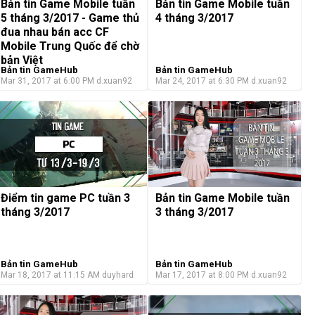
Bản tin Game Mobile tuần
Bản tin Game Mobile tuần
5 tháng 3/2017 - Game thủ
4 tháng 3/2017
đua nhau bán acc CF
Mobile Trung Quốc để chờ
bản Việt
Bản tin GameHub
Bản tin GameHub
Mar 31, 2017 at 6:00 PM
d.xuan92
Mar 24, 2017 at 6:30 PM
d.xuan92
Điểm tin game PC tuần 3
Bản tin Game Mobile tuần
tháng 3/2017
3 tháng 3/2017
Bản tin GameHub
Bản tin GameHub
Mar 18, 2017 at 11:15 AM
duyhard
Mar 17, 2017 at 8:00 PM
d.xuan92