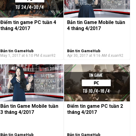
Điểm tin game PC tuần 4
Bản tin Game Mobile tuần
tháng 4/2017
4 tháng 4/2017
Bản tin GameHub
Bản tin GameHub
May 1, 2017 at 6:10 PM
d.xuan92
Apr 30, 2017 at 9:16 AM
d.xuan92
Bản tin Game Mobile tuần
Điểm tin game PC tuần 2
3 tháng 4/2017
tháng 4/2017
Bản tin GameHub
Bản tin GameHub