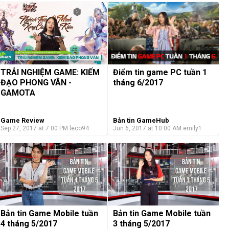
TRẢI NGHIỆM GAME: KIẾM
Điểm tin game PC tuần 1
ĐẠO PHONG VÂN -
tháng 6/2017
GAMOTA
Game Review
Bản tin GameHub
Sep 27, 2017 at 7:00 PM
leco94
Jun 6, 2017 at 10:00 AM
emily1
Bản tin Game Mobile tuần
Bản tin Game Mobile tuần
4 tháng 5/2017
3 tháng 5/2017