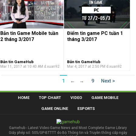
Bản tin Game Mobile tuần
Điểm tin game PC tuần 1
2 tháng 3/2017
tháng 3/2017
Bản tin GameHub
Bản tin GameHub
Mar 11, 2017 at 10:40 AM
d.xuan92
Mar 4, 2017 at 2:50 PM
d.xuan92
1
←
→
9
Next >
HOME
TOP CHART
VIDEO
GAME MOBILE
GAME ONLINE
ESPORTS
Gamehub - Latest Video Game News and Most Complete Game Library
Giấy phép số: 505/GP-BTTTT do Bộ Thông tin và Truyền thông cấp ngày