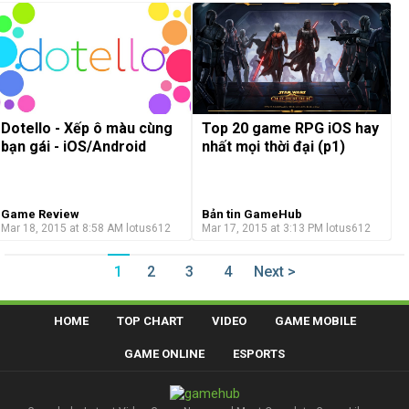
Dotello - Xếp ô màu cùng
Top 20 game RPG iOS hay
bạn gái - iOS/Android
nhất mọi thời đại (p1)
Game Review
Bản tin GameHub
Mar 18, 2015 at 8:58 AM
lotus612
Mar 17, 2015 at 3:13 PM
lotus612
1
2
3
4
Next >
HOME
TOP CHART
VIDEO
GAME MOBILE
GAME ONLINE
ESPORTS