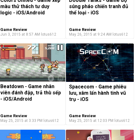
Doodle Tanks - Game độ
Colors United - Game xếp
súng pháo chiến tranh đủ
màu thử thách tư duy
thể loại - iOS
logic - iOS/Android
Game Review
Game Review
Jun 3, 2015 at 8:57 AM
lotus612
May 26, 2015 at 9:24 AM
lotus612
Beatdown - Game nhân
Spacecom - Game phiêu
viên đánh đập, trả thù sếp
lưu, xâm lấn hành tinh vũ
- iOS/Android
trụ - iOS
Game Review
Game Review
May 25, 2015 at 3:33 PM
lotus612
May 25, 2015 at 12:03 PM
lotus612