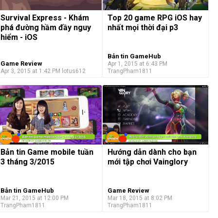
Survival Express - Khám
Top 20 game RPG iOS hay
phá đường hầm đầy nguy
nhất mọi thời đại p3
hiểm - iOS
Bản tin GameHub
Game Review
Apr 1, 2015 at 6:43 PM
Apr 3, 2015 at 1:42 PM
lotus612
TrangPham1811
Hướng dẫn dành cho bạn
Bản tin Game mobile tuần
mới tập chơi Vainglory
3 tháng 3/2015
Bản tin GameHub
Game Review
Mar 21, 2015 at 12:00 PM
Mar 18, 2015 at 8:02 PM
TrangPham1811
TrangPham1811