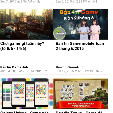
Sep 7, 2015 at 9:56 AM
emily1
Sep 6, 2015 at 2:32 PM
emily1
Chơi game gì tuần này?
Bản tin Game mobile tuần
(từ 8/6 - 14/6)
2 tháng 6/2015
Bản tin GameHub
Bản tin GameHub
Jun 14, 2015 at 2:17 PM
lotus612
Jun 12, 2015 at 6:56 PM
lotus612