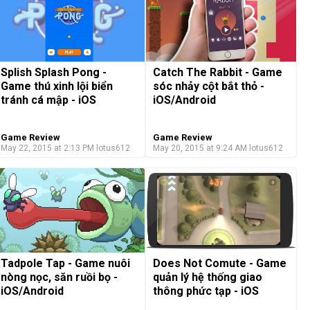
Splish Splash Pong -
Catch The Rabbit - Game
Game thú xinh lội biển
sóc nhảy cột bắt thỏ -
tránh cá mập - iOS
iOS/Android
Game Review
Game Review
May 22, 2015 at 2:13 PM
lotus612
May 20, 2015 at 9:24 AM
lotus612
Does Not Comute - Game
Tadpole Tap - Game nuôi
quản lý hệ thống giao
nòng nọc, săn ruồi bọ -
thông phức tạp - iOS
iOS/Android