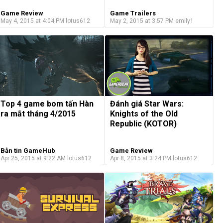
Game Review
Game Trailers
May 4, 2015 at 4:04 PM
lotus612
May 2, 2015 at 3:57 PM
emily1
Top 4 game bom tấn Hàn
Đánh giá Star Wars:
ra mắt tháng 4/2015
Knights of the Old
Republic (KOTOR)
Bản tin GameHub
Game Review
Apr 25, 2015 at 9:22 AM
lotus612
Apr 8, 2015 at 3:24 PM
lotus612