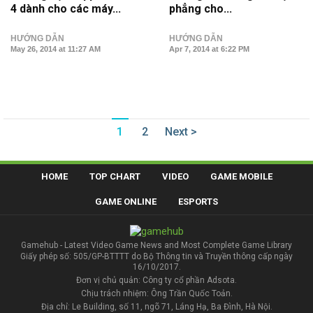
4 dành cho các máy...
phẳng cho...
HƯỚNG DẪN
HƯỚNG DẪN
May 26, 2014 at 11:27 AM
Apr 7, 2014 at 6:22 PM
1
2
Next >
HOME
TOP CHART
VIDEO
GAME MOBILE
GAME ONLINE
ESPORTS
Gamehub - Latest Video Game News and Most Complete Game Library
Giấy phép số: 505/GP-BTTTT do Bộ Thông tin và Truyền thông cấp ngày
16/10/2017.
Đơn vị chủ quản: Công ty cổ phần Adsota.
Chịu trách nhiệm: Ông Trần Quốc Toản.
Địa chỉ: Le Building, số 11, ngõ 71, Láng Hạ, Ba Đình, Hà Nội.