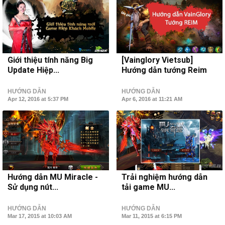
Giới thiệu tính năng Big
[Vainglory Vietsub]
Update Hiệp...
Hướng dẫn tướng Reim
HƯỚNG DẪN
HƯỚNG DẪN
Apr 12, 2016 at 5:37 PM
Apr 6, 2016 at 11:21 AM
Hướng dẫn MU Miracle -
Trải nghiệm hướng dẫn
Sử dụng nút...
tải game MU...
HƯỚNG DẪN
HƯỚNG DẪN
Mar 17, 2015 at 10:03 AM
Mar 11, 2015 at 6:15 PM