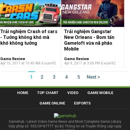
Trải nghiệm Crash of cars
Trải nghiệm Gangstar
- Tưởng không khó mà
New Orleans - Bom tấn
khó không tưởng
Gameloft vừa nã pháo
Mobile
Game Review
Game Review
Apr 10, 2017 at 10:45 AM
d.xuan92
Apr 9, 2017 at 3:00 PM
d.xuan92
1
2
3
4
5
Next >
HOME
TOP CHART
VIDEO
GAME MOBILE
GAME ONLINE
ESPORTS
Gamehub - Latest Video Game News and Most Complete Game Library
Giấy phép số: 505/GP-BTTTT do Bộ Thông tin và Truyền thông cấp ngày