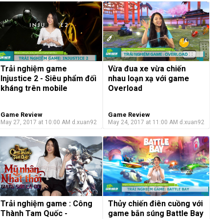
Trải nghiệm game
Vừa đua xe vừa chiến
Injustice 2 - Siêu phẩm đối
nhau loạn xạ với game
kháng trên mobile
Overload
Game Review
Game Review
May 27, 2017 at 10:00 AM
d.xuan92
May 24, 2017 at 11:00 AM
d.xuan92
Trải nghiệm game : Công
Thủy chiến điên cuồng với
Thành Tam Quốc -
game bắn súng Battle Bay