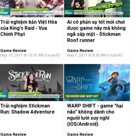
Trải nghiệm bản Việt Hóa
Ai có phản xạ tốt mới chơi
của King's Raid - Vua
được game này mà không
Chinh Phạt
ngã sấp mặt - Stickman
Roof runner
Game Review
Game Review
May 10, 2017 at 10:33 AM
d.xuan92
May 7, 2017 at 8:30 AM
d.xuan92
WARP SHIFT - game "hại
Trải nghiệm Stickman
não" không dành cho
Run: Shadow Adventure
người lười suy nghĩ
(iOS/Android)
Game Review
Game Review