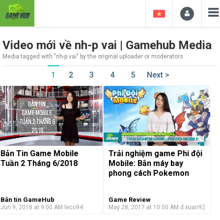
Video mới về nh-p vai | Gamehub Media
Media tagged with "nh-p vai" by the original uploader or moderators.
1
2
3
4
5
Next >
Bản Tin Game Mobile
Trải nghiệm game Phi đội
Tuần 2 Tháng 6/2018
Mobile: Bắn máy bay
phong cách Pokemon
Bản tin GameHub
Game Review
Jun 9, 2018 at 9:00 AM
leco94
May 28, 2017 at 10:00 AM
d.xuan92