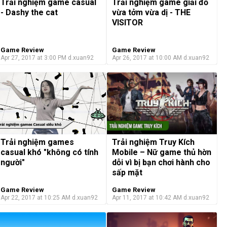
Trải nghiệm game casual
Trải nghiệm game giải đố
- Dashy the cat
vừa tởm vừa dị - THE
VISITOR
Game Review
Game Review
Apr 27, 2017 at 3:00 PM
d.xuan92
Apr 26, 2017 at 10:00 AM
d.xuan92
Trải nghiệm Truy Kích
Trải nghiệm games
Mobile – Nữ game thủ hờn
casual khó "không có tính
dỗi vì bị bạn chơi hành cho
người"
sấp mặt
Game Review
Game Review
Apr 22, 2017 at 10:25 AM
d.xuan92
Apr 11, 2017 at 10:42 AM
d.xuan92