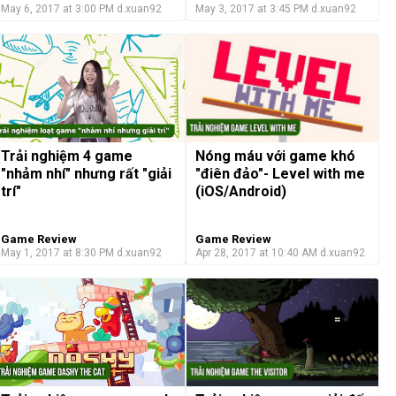
May 6, 2017 at 3:00 PM
d.xuan92
May 3, 2017 at 3:45 PM
d.xuan92
Nóng máu với game khó
Trải nghiệm 4 game
"điên đảo"- Level with me
"nhảm nhí" nhưng rất "giải
(iOS/Android)
trí"
Game Review
Game Review
May 1, 2017 at 8:30 PM
d.xuan92
Apr 28, 2017 at 10:40 AM
d.xuan92