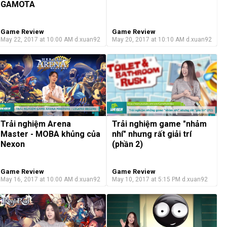
GAMOTA
Game Review
Game Review
May 22, 2017 at 10:00 AM
d.xuan92
May 20, 2017 at 10:10 AM
d.xuan92
Trải nghiệm Arena
Trải nghiệm game "nhảm
Master - MOBA khủng của
nhí" nhưng rất giải trí
Nexon
(phần 2)
Game Review
Game Review
May 16, 2017 at 10:00 AM
d.xuan92
May 10, 2017 at 5:15 PM
d.xuan92