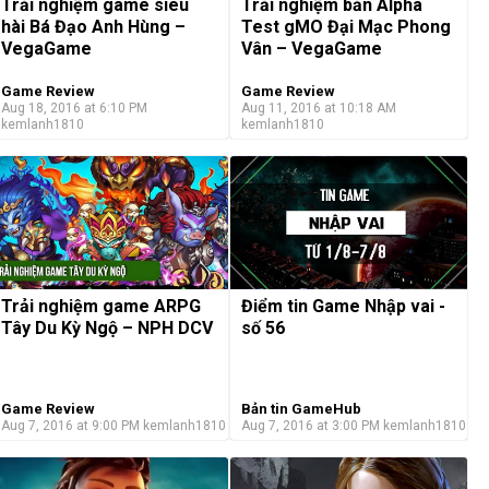
Trải nghiệm game siêu
Trải nghiệm bản Alpha
hài Bá Đạo Anh Hùng –
Test gMO Đại Mạc Phong
VegaGame
Vân – VegaGame
Game Review
Game Review
Aug 18, 2016 at 6:10 PM
Aug 11, 2016 at 10:18 AM
kemlanh1810
kemlanh1810
Trải nghiệm game ARPG
Điểm tin Game Nhập vai -
Tây Du Kỳ Ngộ – NPH DCV
số 56
Game Review
Bản tin GameHub
Aug 7, 2016 at 9:00 PM
kemlanh1810
Aug 7, 2016 at 3:00 PM
kemlanh1810