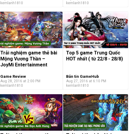
kemlanh1810
kemlanh1810
Trải nghiệm game thẻ bài
Top 5 game Trung Quốc
Mộng Vương Thần –
HOT nhất ( từ 22/8 - 28/8)
JoyMi Entertainment
Game Review
Bản tin GameHub
Aug 28, 2016 at 2:00 PM
Aug 27, 2016 at 6:10 PM
kemlanh1810
kemlanh1810