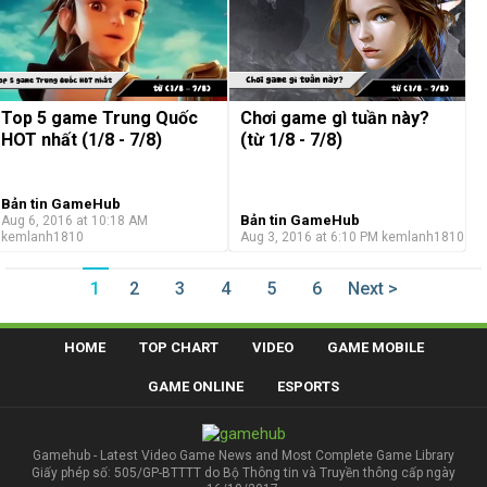
Top 5 game Trung Quốc
Chơi game gì tuần này?
HOT nhất (1/8 - 7/8)
(từ 1/8 - 7/8)
Bản tin GameHub
Bản tin GameHub
Aug 6, 2016 at 10:18 AM
kemlanh1810
Aug 3, 2016 at 6:10 PM
kemlanh1810
1
2
3
4
5
6
Next >
HOME
TOP CHART
VIDEO
GAME MOBILE
GAME ONLINE
ESPORTS
Gamehub - Latest Video Game News and Most Complete Game Library
Giấy phép số: 505/GP-BTTTT do Bộ Thông tin và Truyền thông cấp ngày