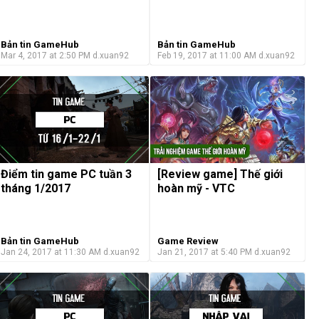
Bản tin GameHub
Bản tin GameHub
Mar 4, 2017 at 2:50 PM
d.xuan92
Feb 19, 2017 at 11:00 AM
d.xuan92
[Review game] Thế giới
Điểm tin game PC tuần 3
hoàn mỹ - VTC
tháng 1/2017
Bản tin GameHub
Game Review
Jan 24, 2017 at 11:30 AM
d.xuan92
Jan 21, 2017 at 5:40 PM
d.xuan92