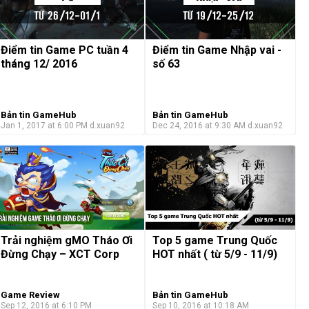
Điểm tin Game PC tuần 4
Điểm tin Game Nhập vai -
tháng 12/ 2016
số 63
Bản tin GameHub
Bản tin GameHub
Jan 1, 2017 at 6:00 PM
d.xuan92
Dec 24, 2016 at 9:30 AM
d.xuan92
Trải nghiệm gMO Tháo Ơi
Top 5 game Trung Quốc
Đừng Chạy – XCT Corp
HOT nhất ( từ 5/9 - 11/9)
Game Review
Bản tin GameHub
Sep 12, 2016 at 6:10 PM
Sep 10, 2016 at 10:18 AM