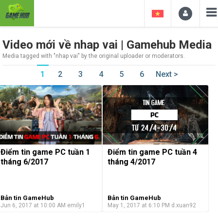
Video mới về nhap vai | Gamehub Media
Media tagged with "nhap vai" by the original uploader or moderators.
1
2
3
4
5
6
Next >
Điểm tin game PC tuần 1
Điểm tin game PC tuần 4
tháng 6/2017
tháng 4/2017
Bản tin GameHub
Bản tin GameHub
Jun 6, 2017 at 10:00 AM
emily1
May 1, 2017 at 6:10 PM
d.xuan92