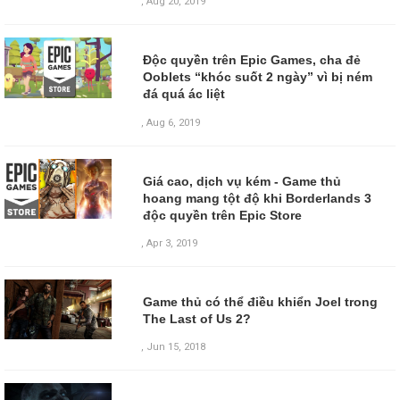
,
Aug 20, 2019
Độc quyền trên Epic Games, cha đẻ
Ooblets “khóc suốt 2 ngày” vì bị ném
đá quá ác liệt
,
Aug 6, 2019
Giá cao, dịch vụ kém - Game thủ
hoang mang tột độ khi Borderlands 3
độc quyền trên Epic Store
,
Apr 3, 2019
Game thủ có thể điều khiển Joel trong
The Last of Us 2?
,
Jun 15, 2018