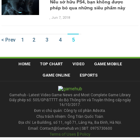
Nếu sở hữu PS4, bạn không được
phép bỏ qua những siêu phẩm này
,
Jun 7, 2018
< Prev
1
2
3
4
5
HOME
TOP CHART
VIDEO
GAME MOBILE
GAME ONLINE
ESPORTS
Gamehub - Latest Video Game News and Most Complete Game Library
Giấy phép số: 505/GP-BTTTT do Bộ Thông tin và Truyền thông cấp ngày
16/10/2017.
Đơn vị chủ quản: Công ty cổ phần Adsota.
Chịu trách nhiệm: Ông Trần Quốc Toản.
Địa chỉ: Le Building, số 11, ngõ 71, Láng Hạ, Ba Đình, Hà Nội.
Email: Contact@Gamehub.vn | SĐT: 0975730600
|
Terms of Uses
Policy