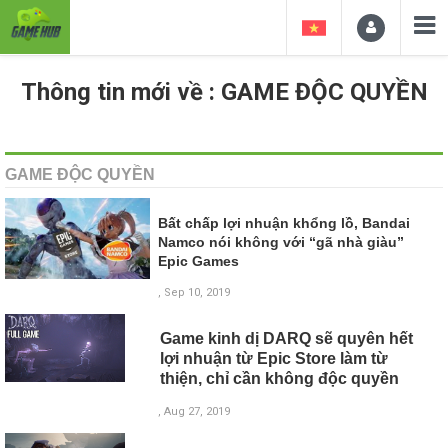
Thông tin mới về : GAME ĐỘC QUYỀN
GAME ĐỘC QUYỀN
Bất chấp lợi nhuận khổng lồ, Bandai
Namco nói không với “gã nhà giàu”
Epic Games
, Sep 10, 2019
Game kinh dị DARQ sẽ quyên hết
lợi nhuận từ Epic Store làm từ
thiện, chỉ cần không độc quyền
, Aug 27, 2019