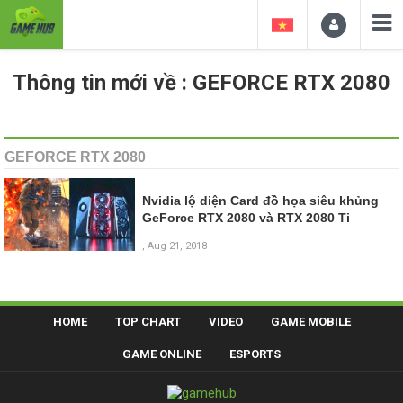
Thông tin mới về : GEFORCE RTX 2080
GEFORCE RTX 2080
Nvidia lộ diện Card đồ họa siêu khủng
GeForce RTX 2080 và RTX 2080 Ti
, Aug 21, 2018
HOME
TOP CHART
VIDEO
GAME MOBILE
GAME ONLINE
ESPORTS