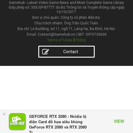
Gamehub - Latest Video Game News and Most Complete Game Library
Giấy phép số: 505/GP-BTTTT do Bộ Thông tin và Truyền thông cấp ngày
16/10/2017.
Đơn vị chủ quản: Công ty cổ phần Adsota.
Chịu trách nhiệm: Ông Trần Quốc Toản.
Địa chỉ: Le Building, số 11, ngõ 71, Láng Hạ, Ba Đình, Hà Nội.
Email: Contact@Gamehub.vn | SĐT: 0975730600
|
Terms of Uses
Policy
Contact
×
GEFORCE RTX 2080 : Nvidia lộ
VIEW
diện Card đồ họa siêu khủng
GeForce RTX 2080 và RTX 2080
Ti