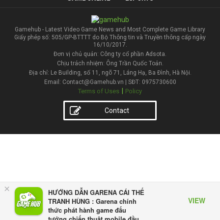
Gamehub - Latest Video Game News and Most Complete Game Library
Giấy phép số: 505/GP-BTTTT do Bộ Thông tin và Truyền thông cấp ngày
16/10/2017.
Đơn vị chủ quản: Công ty cổ phần Adsota.
Chịu trách nhiệm: Ông Trần Quốc Toản.
Địa chỉ: Le Building, số 11, ngõ 71, Láng Hạ, Ba Đình, Hà Nội.
Email: Contact@Gamehub.vn | SĐT: 0975730600
|
Terms of Uses
Policy
Contact
×
HƯỚNG DẪN GARENA CÁI THẾ
VIEW
TRANH HÙNG : Garena chính
thức phát hành game đấu
tướng chiến thuật mobile đầu