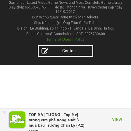
Gamehub - Latest Video Game News and Most Complete Game Library
Giấy phép số: 505/GP-BTTTT do Bộ Thông tin và Truyền thông cấp ngày
16/10/2017.
Đơn vị chủ quản: Công ty cổ phần Adsota.
Chịu trách nhiệm: Ông Trần Quốc Toản.
Địa chỉ: Le Building, số 11, ngõ 71, Láng Hạ, Ba Đình, Hà Nội.
Email: Contact@Gamehub.vn | SĐT: 0975730600
|
Terms of Uses
Policy
Contact
×
TOP 9 VỊ TƯỚNG : Top 9 vị
VIEW
tướng cực phế trong suốt 3
mùa Đấu Trường Chân Lý (P.2)
Appota