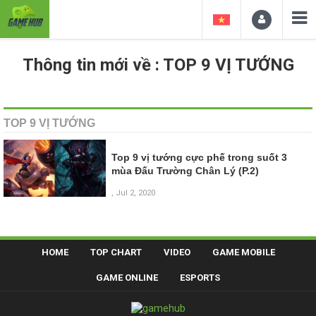
Thông tin mới về : TOP 9 VỊ TƯỚNG
TOP 9 VỊ TƯỚNG
Top 9 vị tướng cực phế trong suốt 3
mùa Đấu Trường Chân Lý (P.2)
, Jul 2, 2020
HOME
TOP CHART
VIDEO
GAME MOBILE
GAME ONLINE
ESPORTS