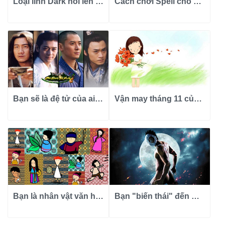
Loại lính Dark nói lên con người bạn ra sao?
Cách chơi Spell cho bạn biết tính tình của bạn?
Bạn sẽ là đệ tử của ai trong Thiên Long Bát Bộ?
Vận may tháng 11 của 12 cung hoàng đạo ra sao?
Bạn là nhân vật văn học Việt Nam nào?
Bạn "biến thái" đến mức nào?