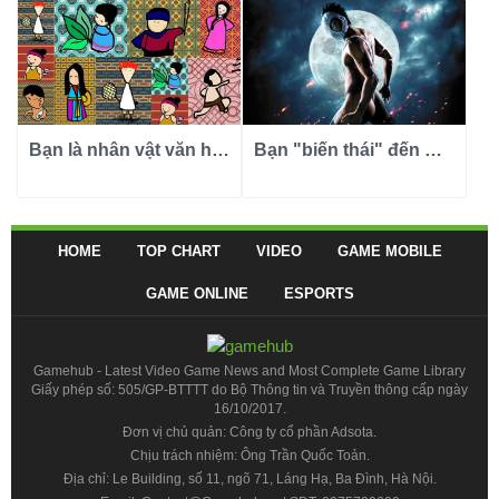
Bạn là nhân vật văn học Việt Nam nào?
Bạn "biến thái" đến mức nào?
HOME
TOP CHART
VIDEO
GAME MOBILE
GAME ONLINE
ESPORTS
Gamehub - Latest Video Game News and Most Complete Game Library
Giấy phép số: 505/GP-BTTTT do Bộ Thông tin và Truyền thông cấp ngày
16/10/2017.
Đơn vị chủ quản: Công ty cổ phần Adsota.
Chịu trách nhiệm: Ông Trần Quốc Toản.
Địa chỉ: Le Building, số 11, ngõ 71, Láng Hạ, Ba Đình, Hà Nội.