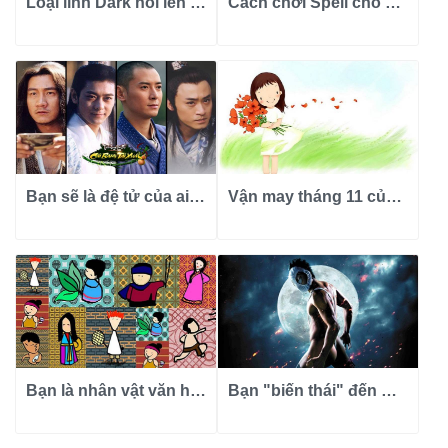
Loại lính Dark nói lên con người bạn ra sao?
Cách chơi Spell cho bạn biết tính tình của bạn?
Bạn sẽ là đệ tử của ai trong Thiên Long Bát Bộ?
Vận may tháng 11 của 12 cung hoàng đạo ra sao?
Bạn là nhân vật văn học Việt Nam nào?
Bạn "biến thái" đến mức nào?