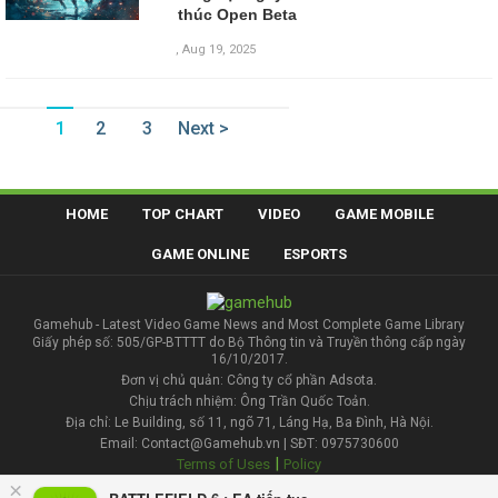
thúc Open Beta
,
Aug 19, 2025
1
2
3
Next >
HOME
TOP CHART
VIDEO
GAME MOBILE
GAME ONLINE
ESPORTS
Gamehub - Latest Video Game News and Most Complete Game Library
Giấy phép số: 505/GP-BTTTT do Bộ Thông tin và Truyền thông cấp ngày
16/10/2017.
Đơn vị chủ quản: Công ty cổ phần Adsota.
Chịu trách nhiệm: Ông Trần Quốc Toản.
Địa chỉ: Le Building, số 11, ngõ 71, Láng Hạ, Ba Đình, Hà Nội.
Email: Contact@Gamehub.vn | SĐT: 0975730600
|
Terms of Uses
Policy
×