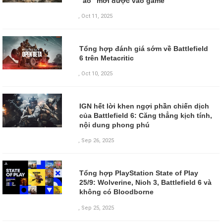
"ảo" mới được vào game
,
Oct 11, 2025
Tổng hợp đánh giá sớm về Battlefield
6 trên Metacritic
,
Oct 10, 2025
IGN hết lời khen ngợi phần chiến dịch
của Battlefield 6: Căng thẳng kịch tính,
nội dung phong phú
,
Sep 26, 2025
Tổng hợp PlayStation State of Play
25/9: Wolverine, Nioh 3, Battlefield 6 và
không có Bloodborne
,
Sep 25, 2025