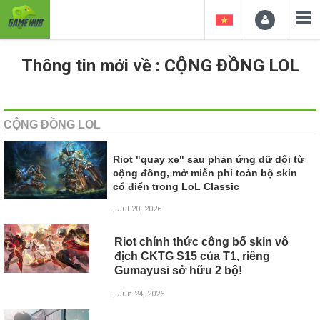
Thông tin mới về : CỘNG ĐỒNG LOL
CỘNG ĐỒNG LOL
Riot "quay xe" sau phản ứng dữ dội từ
cộng đồng, mở miễn phí toàn bộ skin
cổ điển trong LoL Classic
, Jul 20, 2026
Riot chính thức công bố skin vô
địch CKTG S15 của T1, riêng
Gumayusi sở hữu 2 bộ!
, Jun 24, 2026