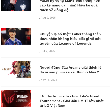
Faker hy vọng LMHT chú trọng hơn
vào kỹ năng cá nhân: Hiện tại quá
thiên về đồng đội
,
Aug 9, 2025
Chuyện lạ có thật: Faker thẳng thắn
thừa nhận không hiểu biết gì về cốt
truyện của League of Legends
,
Jul 7, 2025
Người đứng đầu Arcane giải thích lý
do vì sao phim sẽ kết thúc ở Mùa 2
,
Nov 18, 2024
LG Electronics tổ chức Life's Good
Tournament - Giải đấu LMHT lớn nhất
từ LG Việt Nam