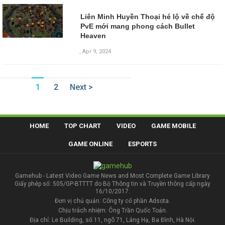
Liên Minh Huyền Thoại hé lộ về chế độ
PvE mới mang phong cách Bullet
Heaven
,
Apr 9, 2024
1
2
Next >
HOME
TOP CHART
VIDEO
GAME MOBILE
GAME ONLINE
ESPORTS
Gamehub - Latest Video Game News and Most Complete Game Library
Giấy phép số: 505/GP-BTTTT do Bộ Thông tin và Truyền thông cấp ngày
16/10/2017.
Đơn vị chủ quản: Công ty cổ phần Adsota.
Chịu trách nhiệm: Ông Trần Quốc Toản.
Địa chỉ: Le Building, số 11, ngõ 71, Láng Hạ, Ba Đình, Hà Nội.