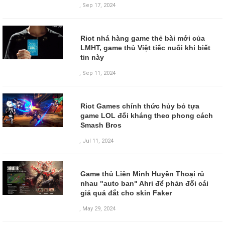
,
Sep 17, 2024
Riot nhá hàng game thẻ bài mới của
LMHT, game thủ Việt tiếc nuối khi biết
tin này
,
Sep 11, 2024
Riot Games chính thức hủy bỏ tựa
game LOL đối kháng theo phong cách
Smash Bros
,
Jul 11, 2024
Game thủ Liên Minh Huyền Thoại rủ
nhau "auto ban" Ahri để phản đối cái
giá quá đắt cho skin Faker
,
May 29, 2024