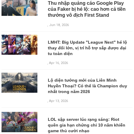
Thu nhập quảng cáo Google Play
của Faker bị hé lộ: cao hơn cả tiền
thưởng vô địch First Stand
, Jun 18, 2026
LMHT: Big Update "League Next" hé lộ
thay đổi lớn, vị trí hỗ trợ sắp được đại
tu toàn diện
, Apr 16, 2026
Lộ diện tướng mới của Liên Minh
Huyền Thoại? Có thể là Champion duy
nhất trong năm 2026
, Apr 13, 2026
LOL sập server lúc rạng sáng: Riot
quên gia hạn chứng chỉ 10 năm khiến
game thủ cười nhạo