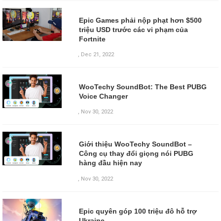
Epic Games phải nộp phạt hơn $500
triệu USD trước các vi phạm của
Fortnite
,
Dec 21, 2022
WooTechy SoundBot: The Best PUBG
Voice Changer
,
Nov 30, 2022
Giới thiệu WooTechy SoundBot –
Công cụ thay đổi giọng nói PUBG
hàng đầu hiện nay
,
Nov 30, 2022
Epic quyên góp 100 triệu đô hỗ trợ
Ukraine