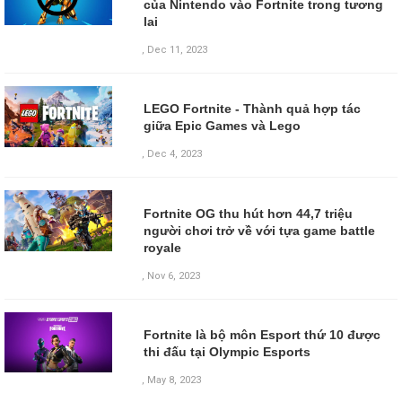
của Nintendo vào Fortnite trong tương
lai
,
Dec 11, 2023
LEGO Fortnite - Thành quả hợp tác
giữa Epic Games và Lego
,
Dec 4, 2023
Fortnite OG thu hút hơn 44,7 triệu
người chơi trở về với tựa game battle
royale
,
Nov 6, 2023
Fortnite là bộ môn Esport thứ 10 được
thi đấu tại Olympic Esports
,
May 8, 2023