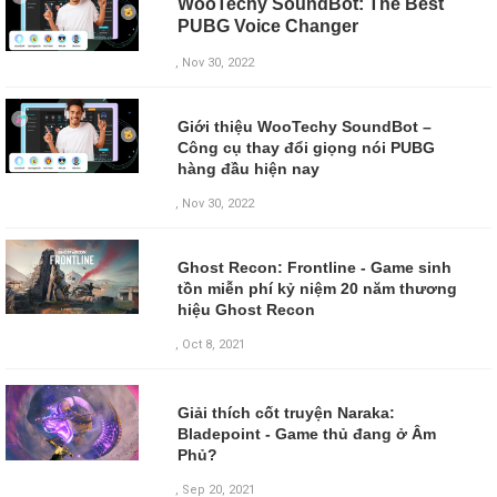
WooTechy SoundBot: The Best
PUBG Voice Changer
, Nov 30, 2022
Giới thiệu WooTechy SoundBot –
Công cụ thay đổi giọng nói PUBG
hàng đầu hiện nay
, Nov 30, 2022
Ghost Recon: Frontline - Game sinh
tồn miễn phí kỷ niệm 20 năm thương
hiệu Ghost Recon
, Oct 8, 2021
Giải thích cốt truyện Naraka:
Bladepoint - Game thủ đang ở Âm
Phủ?
,
Sep 20, 2021