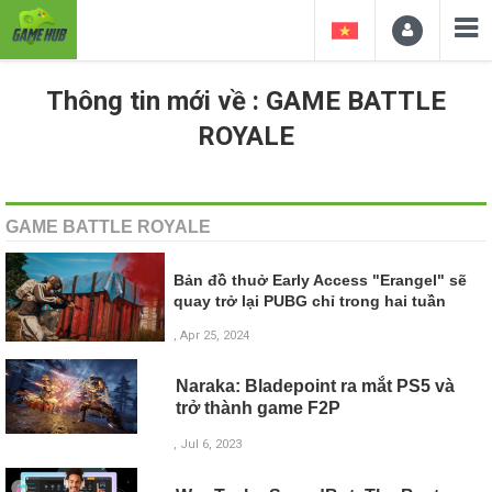
Thông tin mới về : GAME BATTLE
ROYALE
GAME BATTLE ROYALE
Bản đồ thuở Early Access "Erangel" sẽ
quay trở lại PUBG chỉ trong hai tuần
, Apr 25, 2024
Naraka: Bladepoint ra mắt PS5 và
trở thành game F2P
, Jul 6, 2023