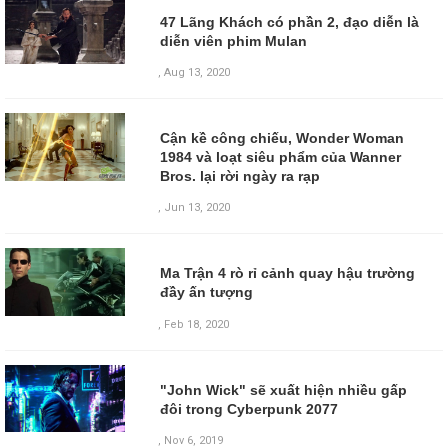
47 Lãng Khách có phần 2, đạo diễn là
diễn viên phim Mulan
,
Aug 13, 2020
Cận kề công chiếu, Wonder Woman
1984 và loạt siêu phẩm của Wanner
Bros. lại rời ngày ra rạp
,
Jun 13, 2020
Ma Trận 4 rò rỉ cảnh quay hậu trường
đầy ấn tượng
,
Feb 18, 2020
"John Wick" sẽ xuất hiện nhiều gấp
đôi trong Cyberpunk 2077
,
Nov 6, 2019