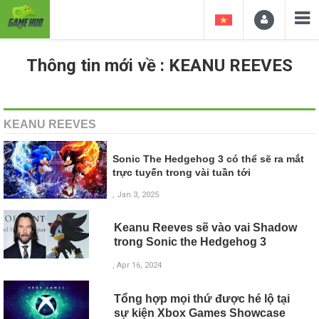
Thông tin mới về : KEANU REEVES
KEANU REEVES
Sonic The Hedgehog 3 có thể sẽ ra mắt
trực tuyến trong vài tuần tới
, Jan 3, 2025
Keanu Reeves sẽ vào vai Shadow
trong Sonic the Hedgehog 3
, Apr 16, 2024
Tổng hợp mọi thứ được hé lộ tại
sự kiện Xbox Games Showcase