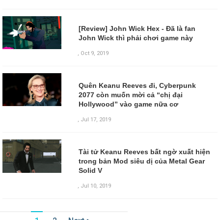
[Review] John Wick Hex - Đã là fan
John Wick thì phải chơi game này
,
Oct 9, 2019
Quên Keanu Reeves đi, Cyberpunk
2077 còn muốn mời cả “chị đại
Hollywood” vào game nữa cơ
,
Jul 17, 2019
Tài tử Keanu Reeves bất ngờ xuất hiện
trong bản Mod siêu dị của Metal Gear
Solid V
,
Jul 10, 2019