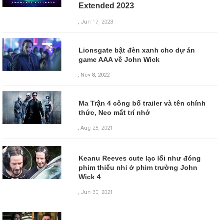
Extended 2023
, Jun 17, 2023
Lionsgate bật đèn xanh cho dự án
game AAA về John Wick
, Nov 8, 2022
Ma Trận 4 công bố trailer và tên chính
thức, Neo mất trí nhớ
, Aug 25, 2021
Keanu Reeves cute lạc lối như đóng
phim thiếu nhi ở phim trường John
Wick 4
,
Jun 30, 2021