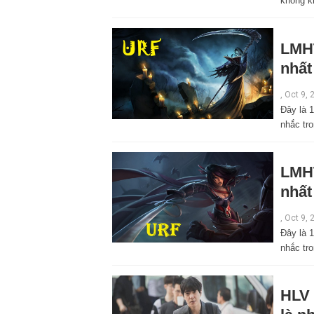
không k
LMHT
nhất
,
Oct 9, 
Đây là 
nhắc tr
LMHT
nhất
,
Oct 9, 
Đây là 
nhắc tr
HLV