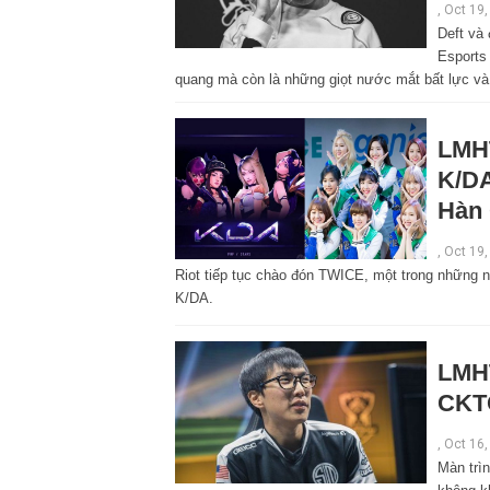
, Oct 19
Deft và
Esports
quang mà còn là những giọt nước mắt bất lực và 
LMHT
K/DA
Hàn 
,
Oct 19,
Riot tiếp tục chào đón TWICE, một trong những
K/DA.
LMHT
CKT
,
Oct 16,
Màn trì