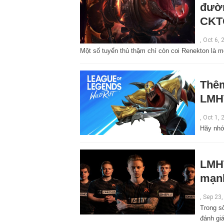
đườn
CKT
,
Oct 6, 
Một số tuyển thủ thậm chí còn coi Renekton là m
Thêm
LMHT
,
Oct 1, 
Hãy nhớ
LMHT
mạnh
,
Sep 23,
Trong s
đánh gi