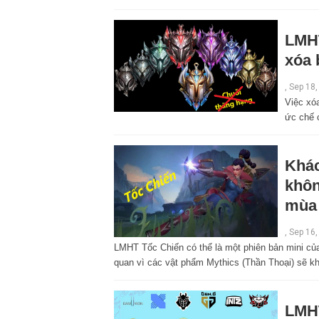
LMHT
xóa 
,
Sep 18,
Việc xó
ức chế 
Khác
khôn
mùa 
,
Sep 16,
LMHT Tốc Chiến có thể là một phiên bản mini củ
quan vì các vật phẩm Mythics (Thần Thoại) sẽ kh
LMHT