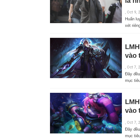
là n
,
Oct 9, 
Huấn lu
xét riê
LMHT
vào 
,
Oct 7, 
Đây đều
mục tiêu
LMHT
vào 
,
Oct 7, 
Đây đều
mục tiêu