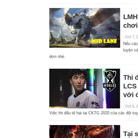
LMHT
chơi
,
Oct 7, 
Nếu các 
luyện v
đơn nhé.
Thi 
LCS 
với 
,
Oct 6, 
Việc thi đấu tệ hại tại CKTG 2020 của các đội t
Tại 