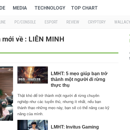
DE
MEDIA
TECHNOLOGY
TOP CHART
INE
PC/CONSOLE
ESPORT
REVIEW
CRYPTORY
WALLAC
n mới về : LIÊN MINH
LMHT: 5 mẹo giúp bạn trở
thành một người đi rừng
thực thụ
Thật khó để trở thành một người đi rừng chuyên
nghiệp như các tuyển thủ, nhưng ít nhất, nếu bạn
thành thạo những mẹo này, bạn sẽ có thể nâng cao kỹ
năng của mình.
LMHT: Invitus Gaming