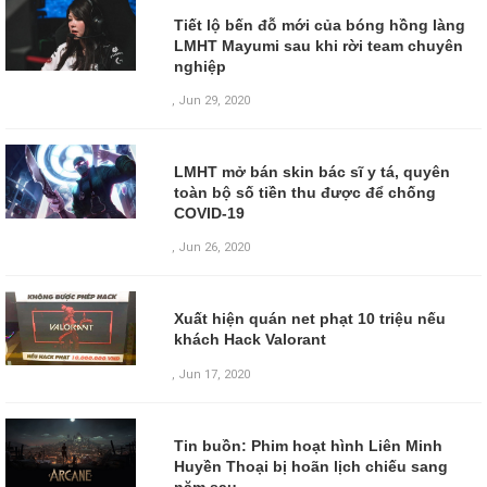
Tiết lộ bến đỗ mới của bóng hồng làng
LMHT Mayumi sau khi rời team chuyên
nghiệp
,
Jun 29, 2020
LMHT mở bán skin bác sĩ y tá, quyên
toàn bộ số tiền thu được để chống
COVID-19
,
Jun 26, 2020
Xuất hiện quán net phạt 10 triệu nếu
khách Hack Valorant
,
Jun 17, 2020
Tin buồn: Phim hoạt hình Liên Minh
Huyền Thoại bị hoãn lịch chiếu sang
năm sau