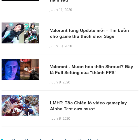
,
Jun 11, 2020
Valorant tung Update mới – Tin buồn
cho game thủ thích chơi Sage
,
Jun 10, 2020
Valorant - Muốn hóa thân Shroud? Đây
là Full Setting của "thánh FPS"
,
Jun 8, 2020
LMHT: Tốc Chiến lộ video gameplay
Alpha Test cực mượt
,
Jun 8, 2020