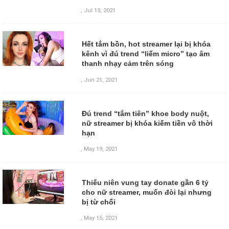
,
Jul 13, 2021
Hết tắm bồn, hot streamer lại bị khóa
kênh vì đú trend “liếm micro” tạo âm
thanh nhạy cảm trên sóng
,
Jun 21, 2021
Đú trend “tắm tiên” khoe body nuột,
nữ streamer bị khóa kiếm tiền vô thời
hạn
,
May 19, 2021
Thiếu niên vung tay donate gần 6 tỷ
cho nữ streamer, muốn đòi lại nhưng
bị từ chối
,
May 15, 2021