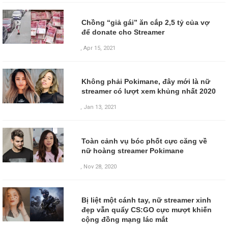
Chồng “giả gái” ăn cắp 2,5 tỷ của vợ
để donate cho Streamer
,
Apr 15, 2021
Không phải Pokimane, đây mới là nữ
streamer có lượt xem khủng nhất 2020
,
Jan 13, 2021
Toàn cảnh vụ bóc phốt cực căng về
nữ hoàng streamer Pokimane
,
Nov 28, 2020
Bị liệt một cánh tay, nữ streamer xinh
đẹp vẫn quẩy CS:GO cực mượt khiến
cộng đồng mạng lác mắt