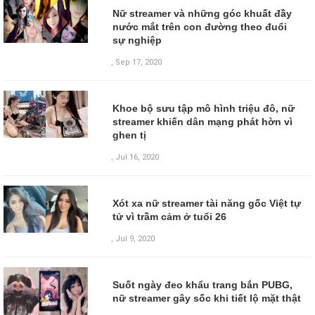
Nữ streamer và những góc khuất đầy
nước mắt trên con đường theo đuổi
sự nghiệp
,
Sep 17, 2020
Khoe bộ sưu tập mô hình triệu đô, nữ
streamer khiến dân mạng phát hờn vì
ghen tị
,
Jul 16, 2020
Xót xa nữ streamer tài năng gốc Việt tự
tử vì trầm cảm ở tuổi 26
,
Jul 9, 2020
Suốt ngày đeo khẩu trang bắn PUBG,
nữ streamer gây sốc khi tiết lộ mặt thật