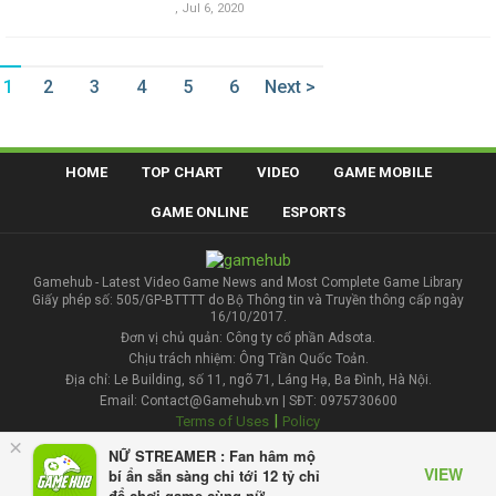
,
Jul 6, 2020
1
2
3
4
5
6
Next >
HOME
TOP CHART
VIDEO
GAME MOBILE
GAME ONLINE
ESPORTS
Gamehub - Latest Video Game News and Most Complete Game Library
Giấy phép số: 505/GP-BTTTT do Bộ Thông tin và Truyền thông cấp ngày
16/10/2017.
Đơn vị chủ quản: Công ty cổ phần Adsota.
Chịu trách nhiệm: Ông Trần Quốc Toản.
Địa chỉ: Le Building, số 11, ngõ 71, Láng Hạ, Ba Đình, Hà Nội.
Email: Contact@Gamehub.vn | SĐT: 0975730600
|
Terms of Uses
Policy
×
NỮ STREAMER : Fan hâm mộ
Contact
VIEW
bí ẩn sẵn sàng chi tới 12 tỷ chỉ
để chơi game cùng nữ