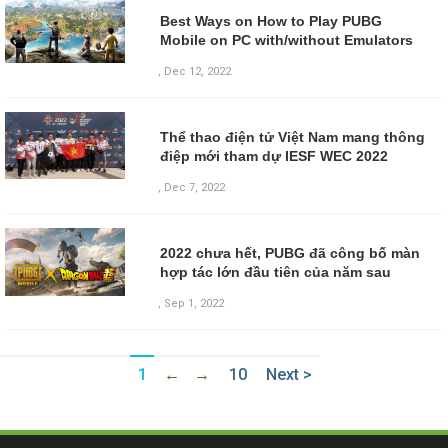
Best Ways on How to Play PUBG
Mobile on PC with/without Emulators
,
Dec 12, 2022
Thể thao điện tử Việt Nam mang thông
điệp mới tham dự IESF WEC 2022
,
Dec 7, 2022
2022 chưa hết, PUBG đã công bố màn
hợp tác lớn đầu tiên của năm sau
,
Sep 1, 2022
1
←
→
10
Next >