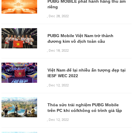
PUBG MOBILE phát hành hãng thu âm
riêng
,
Dec 28, 2022
PUBG Mobile Việt Nam trở thành
đương kim vô địch toàn cầu
,
Dec 18, 2022
Việt Nam để lại nhiều ấn tượng đẹp tại
IESF WEC 2022
,
Dec 12, 2022
Thỏa sức trải nghiệm PUBG Mobile
trên PC khi có/không có trình giả lập
,
Dec 12, 2022