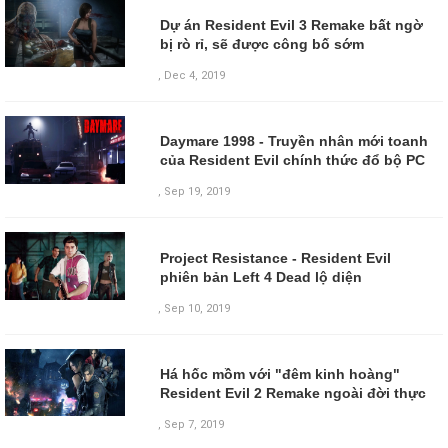
Dự án Resident Evil 3 Remake bất ngờ
bị rò rỉ, sẽ được công bố sớm
,
Dec 4, 2019
Daymare 1998 - Truyền nhân mới toanh
của Resident Evil chính thức đổ bộ PC
,
Sep 19, 2019
Project Resistance - Resident Evil
phiên bản Left 4 Dead lộ diện
,
Sep 10, 2019
Há hốc mồm với "đêm kinh hoàng"
Resident Evil 2 Remake ngoài đời thực
,
Sep 7, 2019