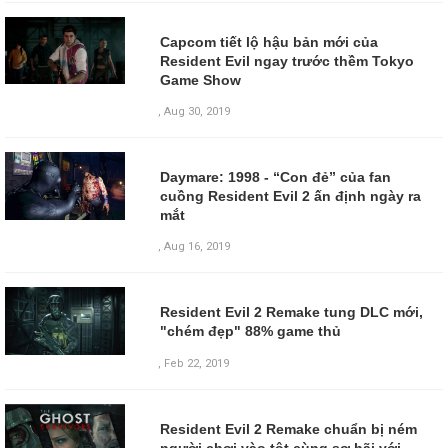
Capcom tiết lộ hậu bản mới của
Resident Evil ngay trước thềm Tokyo
Game Show
,
Aug 30, 2019
Daymare: 1998 - “Con đẻ” của fan
cuồng Resident Evil 2 ấn định ngày ra
mắt
,
Aug 16, 2019
Resident Evil 2 Remake tung DLC mới,
"chém đẹp" 88% game thủ
,
Feb 22, 2019
Resident Evil 2 Remake chuẩn bị ném
người chơi vào tột cùng sợ hãi với