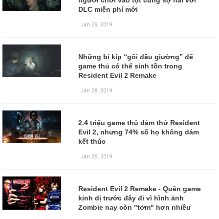
DLC miễn phí mới
,
Jan 29, 2019
Những bí kíp “gối đầu giường” để
game thủ có thể sinh tồn trong
Resident Evil 2 Remake
,
Jan 28, 2019
2.4 triệu game thủ dám thử Resident
Evil 2, nhưng 74% số họ không dám
kết thúc
,
Jan 25, 2019
Resident Evil 2 Remake - Quên game
kinh dị trước đây đi vì hình ảnh
Zombie nay còn "tởm" hơn nhiều