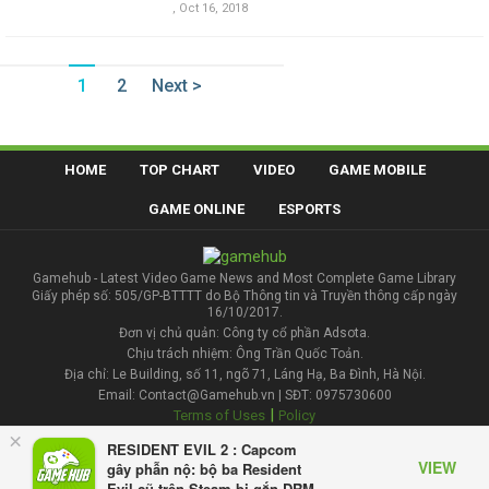
,
Oct 16, 2018
1
2
Next >
HOME
TOP CHART
VIDEO
GAME MOBILE
GAME ONLINE
ESPORTS
Gamehub - Latest Video Game News and Most Complete Game Library
Giấy phép số: 505/GP-BTTTT do Bộ Thông tin và Truyền thông cấp ngày
16/10/2017.
Đơn vị chủ quản: Công ty cổ phần Adsota.
Chịu trách nhiệm: Ông Trần Quốc Toản.
Địa chỉ: Le Building, số 11, ngõ 71, Láng Hạ, Ba Đình, Hà Nội.
Email: Contact@Gamehub.vn | SĐT: 0975730600
|
Terms of Uses
Policy
×
RESIDENT EVIL 2 : Capcom
Contact
VIEW
gây phẫn nộ: bộ ba Resident
Evil cũ trên Steam bị gắn DRM