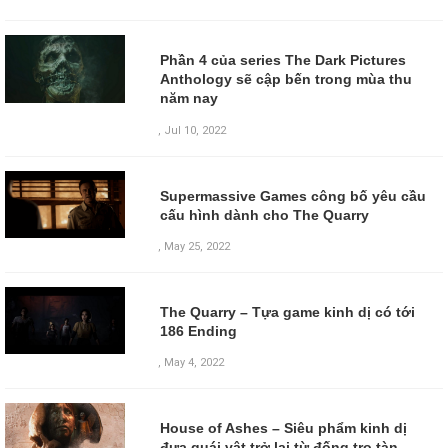
Phần 4 của series The Dark Pictures
Anthology sẽ cập bến trong mùa thu
năm nay
,
Jul 10, 2022
Supermassive Games công bố yêu cầu
cấu hình dành cho The Quarry
,
May 25, 2022
The Quarry – Tựa game kinh dị có tới
186 Ending
,
May 4, 2022
House of Ashes – Siêu phẩm kinh dị
đưa quái vật trở lại từ đống tro tàn