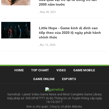
2000 năm trước
,
May 28, 2021
Little Hope - Game kinh dị đỉnh cao
tiếp theo của 2020 lộ ngày phát hành
chính thức
,
Apr 15, 2020
HOME
TOP CHART
VIDEO
GAME MOBILE
GAME ONLINE
ESPORTS
Gamehub - Latest Video Game News and Most Complete Game Library
Giấy phép số: 505/GP-BTTTT do Bộ Thông tin và Truyền thông cấp ngày
16/10/2017.
Đơn vị chủ quản: Công ty cổ phần Adsota.